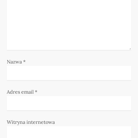
s
u
Nazwa
*
Adres email
*
Witryna internetowa