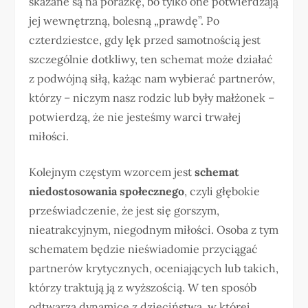
skazane są na porażkę, bo tylko one potwierdzają
jej wewnętrzną, bolesną „prawdę”. Po
czterdziestce, gdy lęk przed samotnością jest
szczególnie dotkliwy, ten schemat może działać
z podwójną siłą, każąc nam wybierać partnerów,
którzy – niczym nasz rodzic lub były małżonek –
potwierdzą, że nie jesteśmy warci trwałej
miłości.
Kolejnym częstym wzorcem jest
schemat
niedostosowania społecznego
, czyli głębokie
przeświadczenie, że jest się gorszym,
nieatrakcyjnym, niegodnym miłości. Osoba z tym
schematem będzie nieświadomie przyciągać
partnerów krytycznych, oceniających lub takich,
którzy traktują ją z wyższością. W ten sposób
odtwarza dynamicę z dzieciństwa, w której