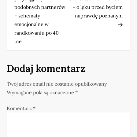
w
podobnych partnerów
– o lęku przed byciem
– schematy
naprawdę poznanym
i
emocjonalne w
randkowaniu po 40-
g
tce
a
c
Dodaj komentarz
j
Twój adres email nie zostanie opublikowany.
a
Wymagane pola są oznaczone
*
w
Komentarz
*
p
i