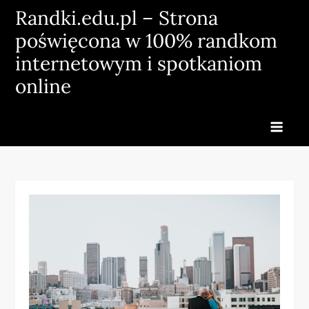
Skip
Randki.edu.pl – Strona
to
poświęcona w 100% randkom
content
internetowym i spotkaniom
online