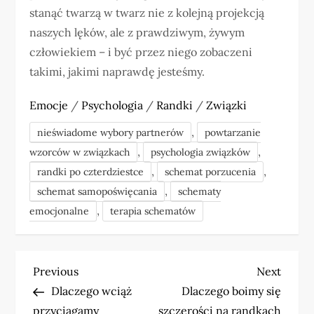
stanąć twarzą w twarz nie z kolejną projekcją
naszych lęków, ale z prawdziwym, żywym
człowiekiem – i być przez niego zobaczeni
takimi, jakimi naprawdę jesteśmy.
Emocje
/
Psychologia
/
Randki
/
Związki
,
nieświadome wybory partnerów
powtarzanie
,
,
wzorców w związkach
psychologia związków
,
,
randki po czterdziestce
schemat porzucenia
,
schemat samopoświęcania
schematy
,
emocjonalne
terapia schematów
N
Previous
Next
Previous
Next
Post
Post
Dlaczego wciąż
Dlaczego boimy się
a
przyciągamy
szczerości na randkach