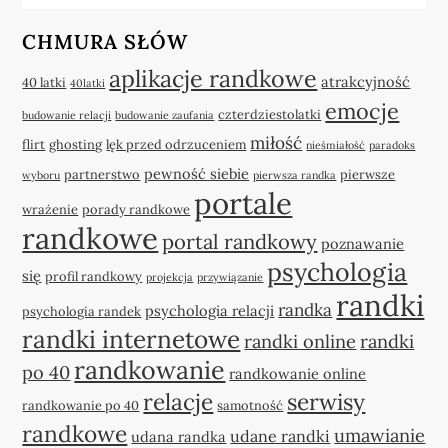
CHMURA SŁÓW
aplikacje randkowe
atrakcyjność
40 latki
40latki
emocje
czterdziestolatki
budowanie relacji
budowanie zaufania
miłość
flirt
ghosting
lęk przed odrzuceniem
nieśmiałość
paradoks
pewność siebie
partnerstwo
pierwsze
wyboru
pierwsza randka
portale
wrażenie
porady randkowe
randkowe
portal randkowy
poznawanie
psychologia
się
profil randkowy
projekcja
przywiązanie
randki
randka
psychologia relacji
psychologia randek
randki internetowe
randki online
randki
randkowanie
po 40
randkowanie online
relacje
serwisy
randkowanie po 40
samotność
randkowe
umawianie
udane randki
udana randka