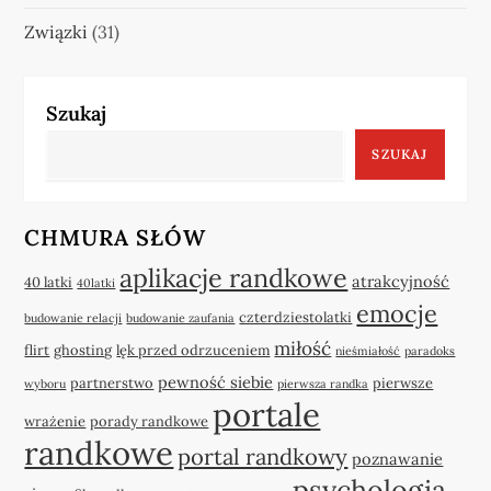
Związki
(31)
Szukaj
SZUKAJ
CHMURA SŁÓW
aplikacje randkowe
atrakcyjność
40 latki
40latki
emocje
czterdziestolatki
budowanie relacji
budowanie zaufania
miłość
flirt
ghosting
lęk przed odrzuceniem
nieśmiałość
paradoks
pewność siebie
partnerstwo
pierwsze
wyboru
pierwsza randka
portale
wrażenie
porady randkowe
randkowe
portal randkowy
poznawanie
psychologia