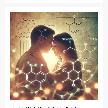
Emocje
/
Flirt
/
Psychologia
/
Randki