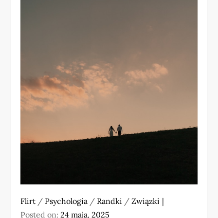
Flirt
/
Psychologia
/
Randki
/
Związki
Posted on:
24 maja, 2025