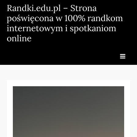
Skip
Randki.edu.pl – Strona
to
poświęcona w 100% randkom
content
internetowym i spotkaniom
online