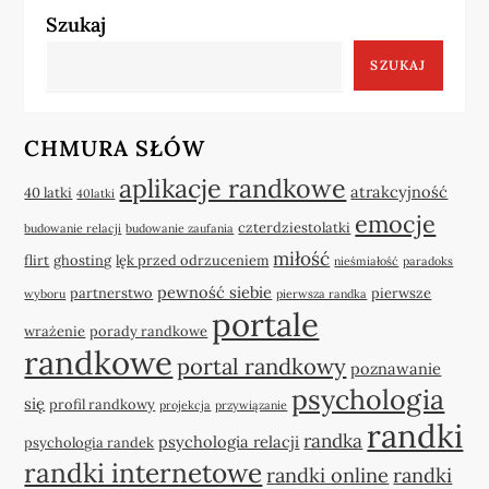
Szukaj
SZUKAJ
CHMURA SŁÓW
aplikacje randkowe
atrakcyjność
40 latki
40latki
emocje
czterdziestolatki
budowanie relacji
budowanie zaufania
miłość
flirt
ghosting
lęk przed odrzuceniem
nieśmiałość
paradoks
pewność siebie
partnerstwo
pierwsze
wyboru
pierwsza randka
portale
wrażenie
porady randkowe
randkowe
portal randkowy
poznawanie
psychologia
się
profil randkowy
projekcja
przywiązanie
randki
randka
psychologia relacji
psychologia randek
randki internetowe
randki online
randki