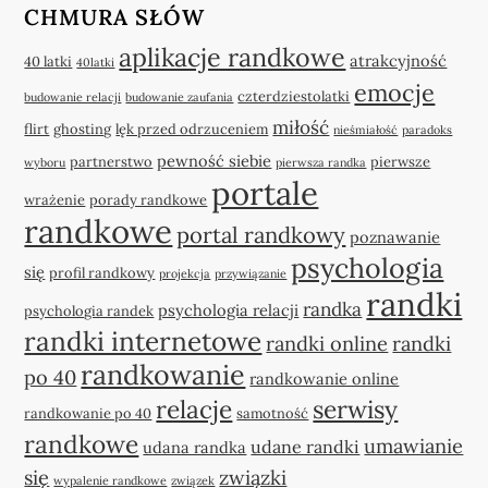
CHMURA SŁÓW
aplikacje randkowe
atrakcyjność
40 latki
40latki
emocje
czterdziestolatki
budowanie relacji
budowanie zaufania
miłość
flirt
ghosting
lęk przed odrzuceniem
nieśmiałość
paradoks
pewność siebie
partnerstwo
pierwsze
wyboru
pierwsza randka
portale
wrażenie
porady randkowe
randkowe
portal randkowy
poznawanie
psychologia
się
profil randkowy
projekcja
przywiązanie
randki
randka
psychologia relacji
psychologia randek
randki internetowe
randki online
randki
randkowanie
po 40
randkowanie online
relacje
serwisy
randkowanie po 40
samotność
randkowe
umawianie
udane randki
udana randka
się
związki
wypalenie randkowe
związek