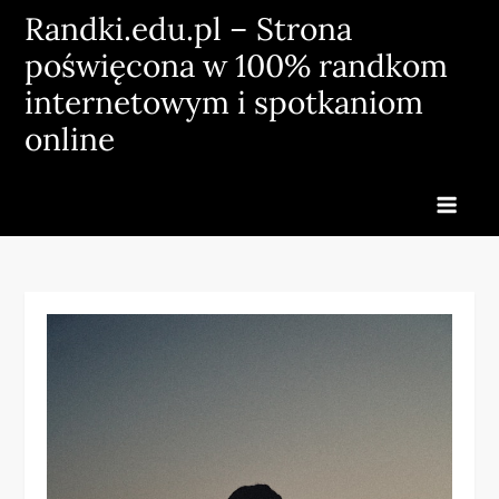
Skip
Randki.edu.pl – Strona
to
poświęcona w 100% randkom
content
internetowym i spotkaniom
online