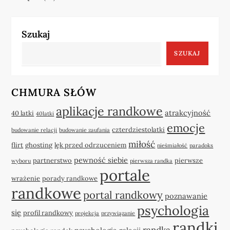
Szukaj
SZUKAJ
CHMURA SŁÓW
aplikacje randkowe
atrakcyjność
40 latki
40latki
emocje
czterdziestolatki
budowanie relacji
budowanie zaufania
miłość
flirt
ghosting
lęk przed odrzuceniem
nieśmiałość
paradoks
pewność siebie
partnerstwo
pierwsze
wyboru
pierwsza randka
portale
wrażenie
porady randkowe
randkowe
portal randkowy
poznawanie
psychologia
się
profil randkowy
projekcja
przywiązanie
randki