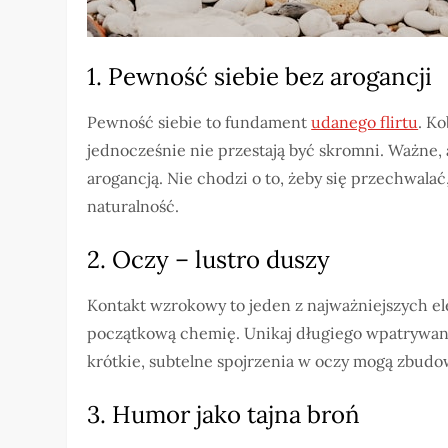
1. Pewność siebie bez arogancji
Pewność siebie to fundament
udanego flirtu
. K
jednocześnie nie przestają być skromni. Ważne
arogancją. Nie chodzi o to, żeby się przechwalać
naturalność.
2. Oczy – lustro duszy
Kontakt wzrokowy to jeden z najważniejszych el
początkową chemię. Unikaj długiego wpatrywania
krótkie, subtelne spojrzenia w oczy mogą zbudo
3. Humor jako tajna broń