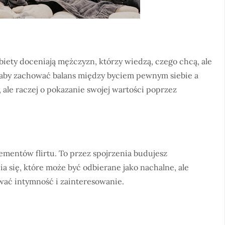
obiety doceniają mężczyzn, którzy wiedzą, czego chcą, ale
, aby zachować balans między byciem pewnym siebie a
, ale raczej o pokazanie swojej wartości poprzez
ementów flirtu. To przez spojrzenia budujesz
 się, które może być odbierane jako nachalne, ale
wać intymność i zainteresowanie.