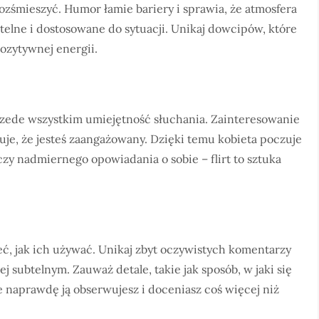
rozśmieszyć. Humor łamie bariery i sprawia, że atmosfera
ubtelne i dostosowane do sytuacji. Unikaj dowcipów, które
pozytywnej energii.
przede wszystkim umiejętność słuchania. Zainteresowanie
je, że jesteś zaangażowany. Dzięki temu kobieta poczuje
zy nadmiernego opowiadania o sobie – flirt to sztuka
ieć, jak ich używać. Unikaj zbyt oczywistych komentarzy
 subtelnym. Zauważ detale, takie jak sposób, w jaki się
że naprawdę ją obserwujesz i doceniasz coś więcej niż