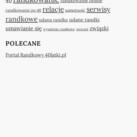
40
randkowanie online
relacje
serwisy
randkowanie po 40
samotność
randkowe
udane randki
udana randka
umawianie się
związki
wypalenie randkowe
związek
POLECANE
Portal Randkowy 40latki.pl