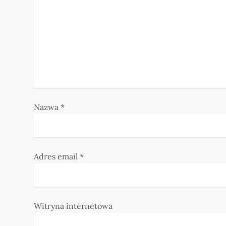
a
w
p
i
s
Nazwa
*
u
Adres email
*
Witryna internetowa