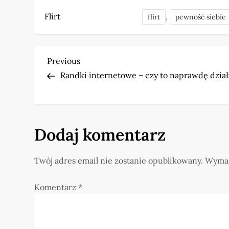
Flirt
,
flirt
pewność siebie
N
Previous
Previous
Post
Randki internetowe – czy to naprawdę dział
a
w
i
Dodaj komentarz
g
Twój adres email nie zostanie opublikowany.
Wymag
a
Komentarz
*
c
j