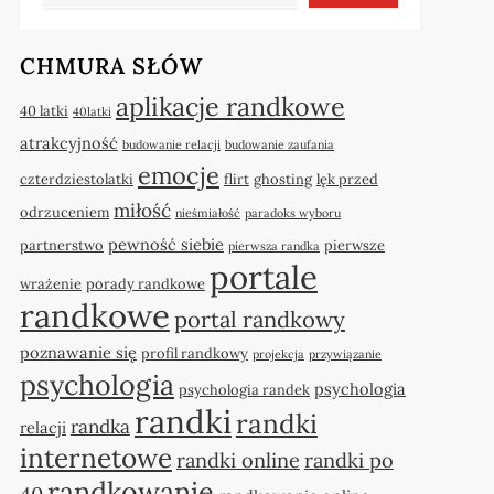
CHMURA SŁÓW
aplikacje randkowe
40 latki
40latki
atrakcyjność
budowanie relacji
budowanie zaufania
emocje
czterdziestolatki
flirt
ghosting
lęk przed
miłość
odrzuceniem
nieśmiałość
paradoks wyboru
pewność siebie
partnerstwo
pierwsze
pierwsza randka
portale
wrażenie
porady randkowe
randkowe
portal randkowy
poznawanie się
profil randkowy
projekcja
przywiązanie
psychologia
psychologia
psychologia randek
randki
randki
randka
relacji
internetowe
randki online
randki po
randkowanie