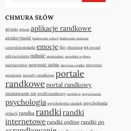
CHMURA SŁÓW
aplikacje randkowe
40 latki
40latki
atrakcyjność
budowanie relacji
budowanie zaufania
emocje
czterdziestolatki
flirt
ghosting
lęk przed
miłość
odrzuceniem
nieśmiałość
paradoks wyboru
pewność siebie
partnerstwo
pierwsze
pierwsza randka
portale
wrażenie
porady randkowe
randkowe
portal randkowy
poznawanie się
profil randkowy
projekcja
przywiązanie
psychologia
psychologia
psychologia randek
randki
randki
randka
relacji
internetowe
randki online
randki po
randkowanie