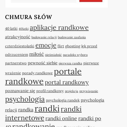
CHMURA SŁÓW
aplikacje randkowe
40 latki
40latki
atrakcyjność
budowanie relacji
budowanie zaufania
emocje
czterdziestolatki
flirt
ghosting
lęk przed
miłość
odrzuceniem
nieśmiałość
paradoks wyboru
pewność siebie
partnerstwo
pierwsze
pierwsza randka
portale
wrażenie
porady randkowe
randkowe
portal randkowy
poznawanie się
profil randkowy
projekcja
przywiązanie
psychologia
psychologia
psychologia randek
randki
randki
randka
relacji
internetowe
randki online
randki po
randkowanie