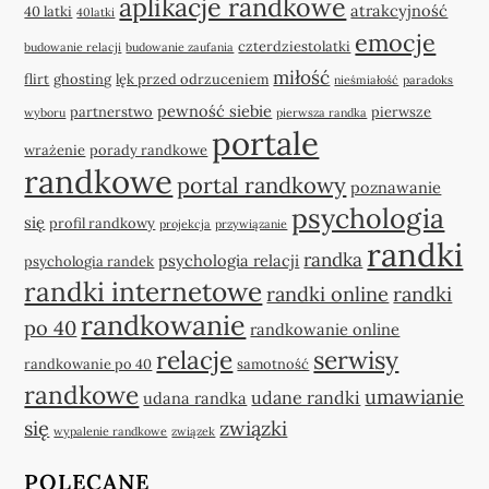
aplikacje randkowe
atrakcyjność
40 latki
40latki
emocje
czterdziestolatki
budowanie relacji
budowanie zaufania
miłość
flirt
ghosting
lęk przed odrzuceniem
nieśmiałość
paradoks
pewność siebie
partnerstwo
pierwsze
wyboru
pierwsza randka
portale
wrażenie
porady randkowe
randkowe
portal randkowy
poznawanie
psychologia
się
profil randkowy
projekcja
przywiązanie
randki
randka
psychologia relacji
psychologia randek
randki internetowe
randki online
randki
randkowanie
po 40
randkowanie online
relacje
serwisy
randkowanie po 40
samotność
randkowe
umawianie
udane randki
udana randka
się
związki
wypalenie randkowe
związek
POLECANE