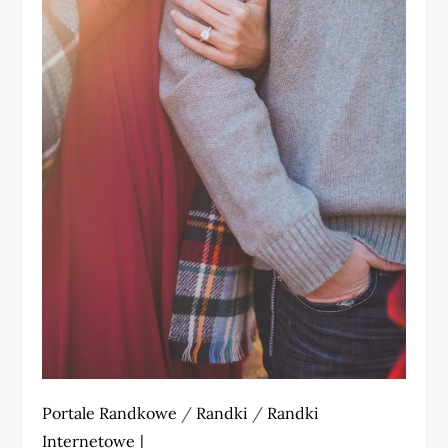
Portale Randkowe
/
Randki
/
Randki
Internetowe