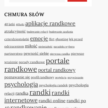
CHMURA SŁÓW
aplikacje randkowe
40 latki
40latki
atrakcyjność
budowanie relacji
budowanie zaufania
emocje
czterdziestolatki
flirt
ghosting
lęk przed
miłość
odrzuceniem
nieśmiałość
paradoks wyboru
pewność siebie
partnerstwo
pierwsze
pierwsza randka
portale
wrażenie
porady randkowe
randkowe
portal randkowy
poznawanie się
profil randkowy
projekcja
przywiązanie
psychologia
psychologia
psychologia randek
randki
randki
randka
relacji
internetowe
randki online
randki po
randkowanie