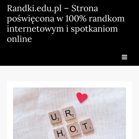
Skip
Randki.edu.pl – Strona
to
poświęcona w 100% randkom
content
internetowym i spotkaniom
online