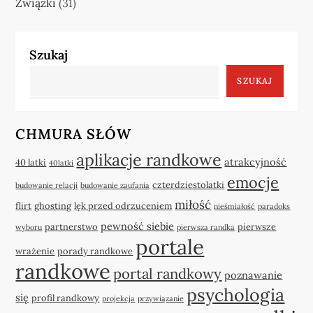
Związki
(31)
Szukaj
SZUKAJ
CHMURA SŁÓW
aplikacje randkowe
atrakcyjność
40 latki
40latki
emocje
czterdziestolatki
budowanie relacji
budowanie zaufania
miłość
flirt
ghosting
lęk przed odrzuceniem
nieśmiałość
paradoks
pewność siebie
partnerstwo
pierwsze
wyboru
pierwsza randka
portale
wrażenie
porady randkowe
randkowe
portal randkowy
poznawanie
psychologia
się
profil randkowy
projekcja
przywiązanie