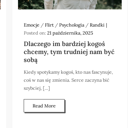
Emocje
/
Flirt
/
Psychologia
/
Randki
Posted on:
21 października, 2025
Dlaczego im bardziej kogoś
chcemy, tym trudniej nam być
sobą
Kiedy spotykamy kogoś, kto nas fascynuje,
coś w nas się zmienia. Serce zaczyna bić
szybciej, […]
Read More