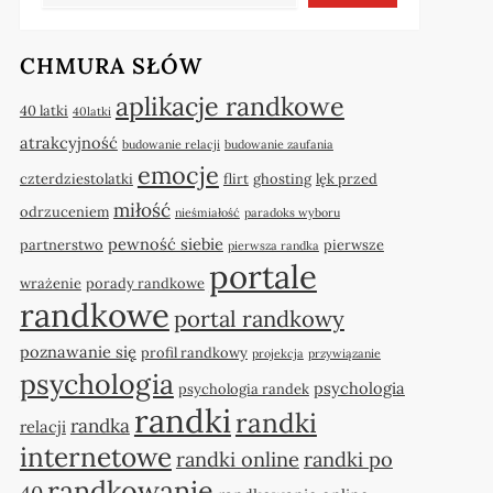
CHMURA SŁÓW
aplikacje randkowe
40 latki
40latki
atrakcyjność
budowanie relacji
budowanie zaufania
emocje
czterdziestolatki
flirt
ghosting
lęk przed
miłość
odrzuceniem
nieśmiałość
paradoks wyboru
pewność siebie
partnerstwo
pierwsze
pierwsza randka
portale
wrażenie
porady randkowe
randkowe
portal randkowy
poznawanie się
profil randkowy
projekcja
przywiązanie
psychologia
psychologia
psychologia randek
randki
randki
randka
relacji
internetowe
randki online
randki po
randkowanie