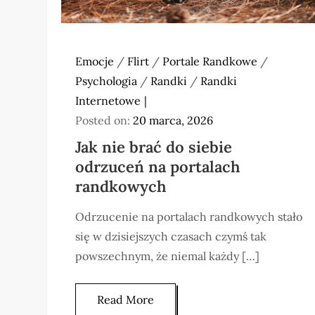
Emocje
/
Flirt
/
Portale Randkowe
/
Psychologia
/
Randki
/
Randki
Internetowe
Posted on:
20 marca, 2026
Jak nie brać do siebie
odrzuceń na portalach
randkowych
Odrzucenie na portalach randkowych stało
się w dzisiejszych czasach czymś tak
powszechnym, że niemal każdy […]
Read More