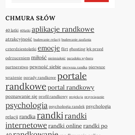
CHMURA SŁÓW
aplikacje randkowe
40 latki
40latki
atrakcyjność
budowanie relacji
budowanie zaufania
emocje
czterdziestolatki
flirt
ghosting
lęk przed
miłość
odrzuceniem
nieśmiałość
paradoks wyboru
pewność siebie
partnerstwo
pierwsze
pierwsza randka
portale
wrażenie
porady randkowe
randkowe
portal randkowy
poznawanie się
profil randkowy
projekcja
przywiązanie
psychologia
psychologia
psychologia randek
randki
randki
randka
relacji
internetowe
randki online
randki po
randkowanie