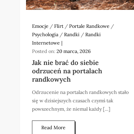
Emocje
/
Flirt
/
Portale Randkowe
/
Psychologia
/
Randki
/
Randki
Internetowe
Posted on:
20 marca, 2026
Jak nie brać do siebie
odrzuceń na portalach
randkowych
Odrzucenie na portalach randkowych stało
się w dzisiejszych czasach czymś tak
powszechnym, że niemal każdy […]
Read More