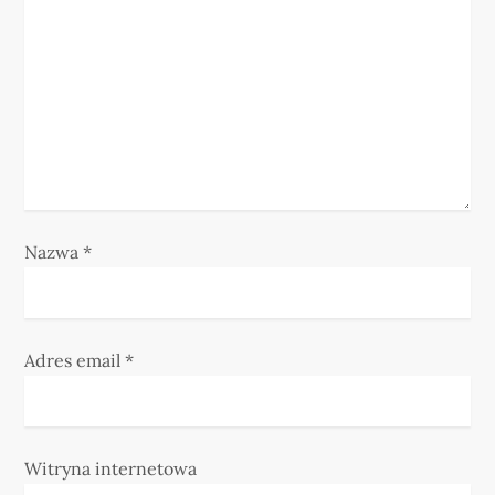
p
i
s
u
Nazwa
*
Adres email
*
Witryna internetowa