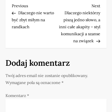
N
Previous
Next
Previous
Next
Post
Post
Dlaczego nie warto
Dlaczego niektórzy
a
być zbyt miłym na
piszą jedno słowo, a
w
randkach
inni całe akapity – styl
komunikacji a szanse
i
na związek
g
a
Dodaj komentarz
c
Twój adres email nie zostanie opublikowany.
j
Wymagane pola są oznaczone
*
a
Komentarz
*
w