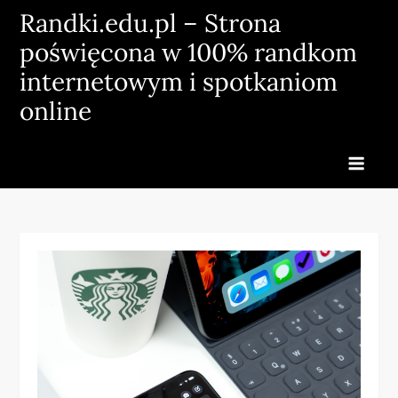
Skip
Randki.edu.pl – Strona
to
poświęcona w 100% randkom
content
internetowym i spotkaniom
online