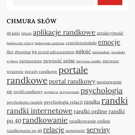
CHMURA SŁÓW
aplikacje randkowe
atrakcyjność
40 latki
40latki
emocje
czterdziestolatki
budowanie relacji
budowanie zaufania
miłość
flirt
ghosting
lęk przed odrzuceniem
nieśmiałość
paradoks
pewność siebie
partnerstwo
pierwsze
wyboru
pierwsza randka
portale
wrażenie
porady randkowe
randkowe
portal randkowy
poznawanie
psychologia
się
profil randkowy
projekcja
przywiązanie
randki
randka
psychologia relacji
psychologia randek
randki internetowe
randki online
randki
randkowanie
po 40
randkowanie online
relacje
serwisy
randkowanie po 40
samotność