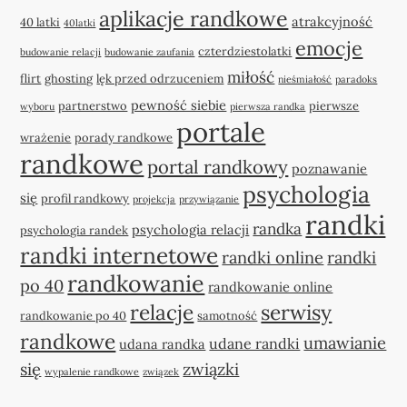
aplikacje randkowe
atrakcyjność
40 latki
40latki
emocje
czterdziestolatki
budowanie relacji
budowanie zaufania
miłość
flirt
ghosting
lęk przed odrzuceniem
nieśmiałość
paradoks
pewność siebie
partnerstwo
pierwsze
wyboru
pierwsza randka
portale
wrażenie
porady randkowe
randkowe
portal randkowy
poznawanie
psychologia
się
profil randkowy
projekcja
przywiązanie
randki
randka
psychologia relacji
psychologia randek
randki internetowe
randki online
randki
randkowanie
po 40
randkowanie online
relacje
serwisy
randkowanie po 40
samotność
randkowe
umawianie
udane randki
udana randka
się
związki
wypalenie randkowe
związek