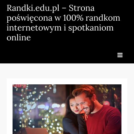
Skip
Randki.edu.pl – Strona
to
poświęcona w 100% randkom
content
internetowym i spotkaniom
online