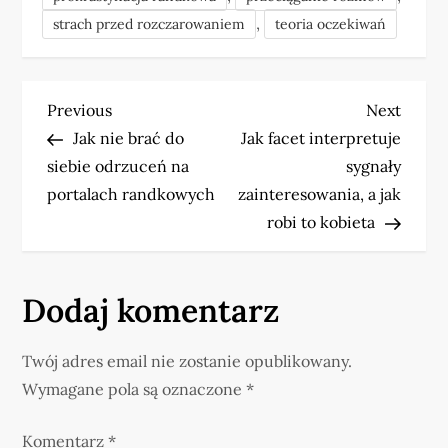
,
strach przed rozczarowaniem
teoria oczekiwań
N
Previous
Next
Previous
Next
Post
Post
Jak nie brać do
Jak facet interpretuje
a
siebie odrzuceń na
sygnały
w
portalach randkowych
zainteresowania, a jak
robi to kobieta
i
g
Dodaj komentarz
a
Twój adres email nie zostanie opublikowany.
c
Wymagane pola są oznaczone
*
j
Komentarz
*