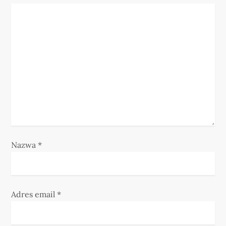
a
w
p
i
s
u
Nazwa
*
Adres email
*