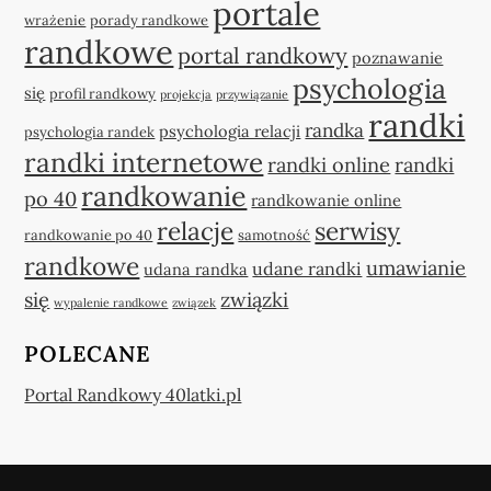
portale
wrażenie
porady randkowe
randkowe
portal randkowy
poznawanie
psychologia
się
profil randkowy
projekcja
przywiązanie
randki
randka
psychologia relacji
psychologia randek
randki internetowe
randki online
randki
randkowanie
po 40
randkowanie online
relacje
serwisy
randkowanie po 40
samotność
randkowe
umawianie
udane randki
udana randka
się
związki
wypalenie randkowe
związek
POLECANE
Portal Randkowy 40latki.pl