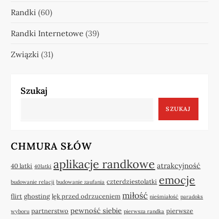
Randki
(60)
Randki Internetowe
(39)
Związki
(31)
Szukaj
SZUKAJ
CHMURA SŁÓW
aplikacje randkowe
atrakcyjność
40 latki
40latki
emocje
czterdziestolatki
budowanie relacji
budowanie zaufania
miłość
flirt
ghosting
lęk przed odrzuceniem
nieśmiałość
paradoks
pewność siebie
partnerstwo
pierwsze
wyboru
pierwsza randka