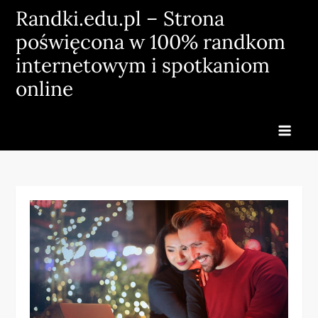
Skip
Randki.edu.pl – Strona
to
poświęcona w 100% randkom
content
internetowym i spotkaniom
online