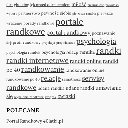
miłość
flirt
ghosting
lęk przed odrzuceniem
nieśmiałość
paradoks
pewność siebie
partnerstwo
pierwsze
wyboru
pierwsza randka
portale
wrażenie
porady randkowe
randkowe
portal randkowy
poznawanie
psychologia
się
profil randkowy
projekcja
przywiązanie
randki
randka
psychologia relacji
psychologia randek
randki internetowe
randki online
randki
randkowanie
po 40
randkowanie online
relacje
serwisy
randkowanie po 40
samotność
randkowe
umawianie
udane randki
udana randka
się
związki
wypalenie randkowe
związek
POLECANE
Portal Randkowy 40latki.pl