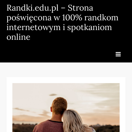
Skip
Randki.edu.pl – Strona
to
poświęcona w 100% randkom
content
internetowym i spotkaniom
online