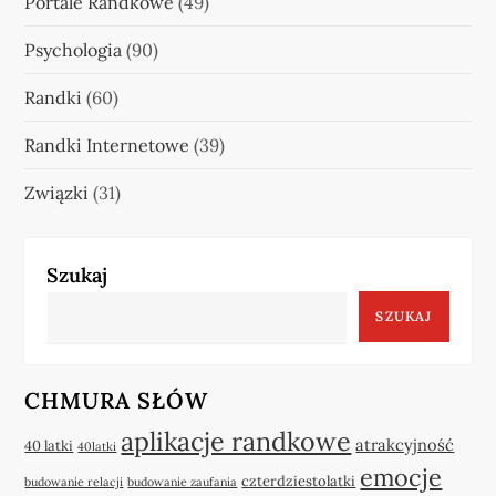
Portale Randkowe
(49)
Psychologia
(90)
Randki
(60)
Randki Internetowe
(39)
Związki
(31)
Szukaj
SZUKAJ
CHMURA SŁÓW
aplikacje randkowe
atrakcyjność
40 latki
40latki
emocje
czterdziestolatki
budowanie relacji
budowanie zaufania