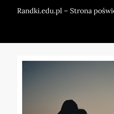
Skip
Randki.edu.pl – Strona pośw
to
content