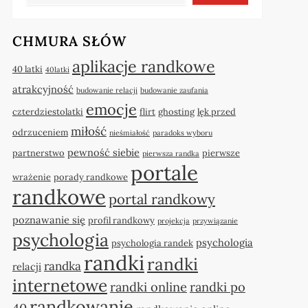
CHMURA SŁÓW
aplikacje randkowe
40 latki
40latki
atrakcyjność
budowanie relacji
budowanie zaufania
emocje
czterdziestolatki
flirt
ghosting
lęk przed
miłość
odrzuceniem
nieśmiałość
paradoks wyboru
pewność siebie
partnerstwo
pierwsze
pierwsza randka
portale
wrażenie
porady randkowe
randkowe
portal randkowy
poznawanie się
profil randkowy
projekcja
przywiązanie
psychologia
psychologia
psychologia randek
randki
randki
randka
relacji
internetowe
randki online
randki po
randkowanie