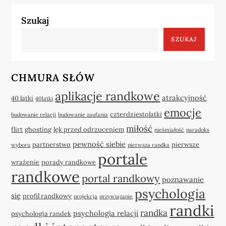
Szukaj
SZUKAJ
CHMURA SŁÓW
aplikacje randkowe
atrakcyjność
40 latki
40latki
emocje
czterdziestolatki
budowanie relacji
budowanie zaufania
miłość
flirt
ghosting
lęk przed odrzuceniem
nieśmiałość
paradoks
pewność siebie
partnerstwo
pierwsze
wyboru
pierwsza randka
portale
wrażenie
porady randkowe
randkowe
portal randkowy
poznawanie
psychologia
się
profil randkowy
projekcja
przywiązanie
randki
randka
psychologia relacji
psychologia randek