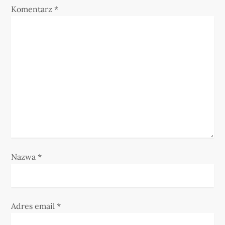
Komentarz
*
w
p
i
s
u
Nazwa
*
Adres email
*