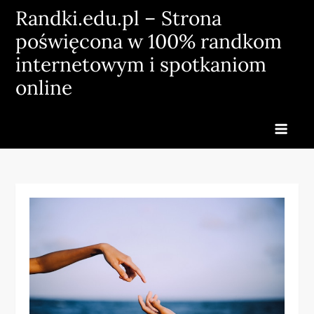
Skip
Randki.edu.pl – Strona
to
poświęcona w 100% randkom
content
internetowym i spotkaniom
online