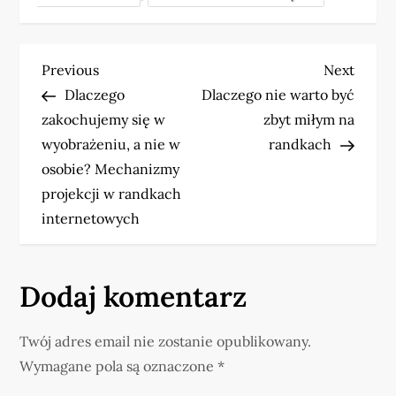
N
Previous
Next
Previous
Next
Post
Post
Dlaczego
Dlaczego nie warto być
a
zakochujemy się w
zbyt miłym na
w
wyobrażeniu, a nie w
randkach
osobie? Mechanizmy
i
projekcji w randkach
internetowych
g
a
Dodaj komentarz
c
j
Twój adres email nie zostanie opublikowany.
Wymagane pola są oznaczone
*
a