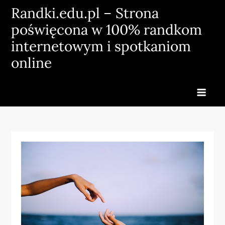
Skip
Randki.edu.pl – Strona
to
poświęcona w 100% randkom
content
internetowym i spotkaniom
online