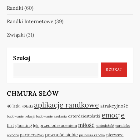
Randki
(60)
Randki Internetowe
(39)
Związki
(31)
Szukaj
SZUKAJ
CHMURA SŁÓW
aplikacje randkowe
atrakcyjność
40 latki
40latki
emocje
czterdziestolatki
budowanie relacji
budowanie zaufania
miłość
flirt
ghosting
lęk przed odrzuceniem
nieśmiałość
paradoks
pewność siebie
partnerstwo
pierwsze
wyboru
pierwsza randka