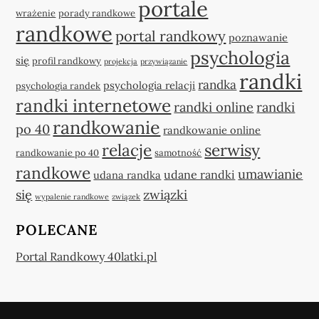
portale
wrażenie
porady randkowe
randkowe
portal randkowy
poznawanie
psychologia
się
profil randkowy
projekcja
przywiązanie
randki
randka
psychologia relacji
psychologia randek
randki internetowe
randki online
randki
randkowanie
po 40
randkowanie online
relacje
serwisy
randkowanie po 40
samotność
randkowe
umawianie
udane randki
udana randka
się
związki
wypalenie randkowe
związek
POLECANE
Portal Randkowy 40latki.pl