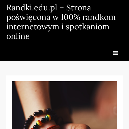
Skip
Randki.edu.pl – Strona
to
poświęcona w 100% randkom
content
internetowym i spotkaniom
online