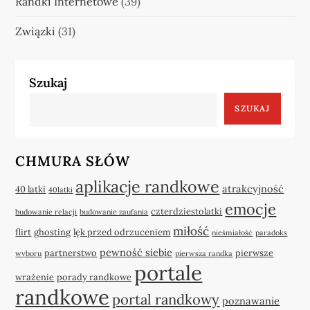
Randki Internetowe
(39)
Związki
(31)
Szukaj
SZUKAJ
CHMURA SŁÓW
aplikacje randkowe
atrakcyjność
40 latki
40latki
emocje
czterdziestolatki
budowanie relacji
budowanie zaufania
miłość
flirt
ghosting
lęk przed odrzuceniem
nieśmiałość
paradoks
pewność siebie
partnerstwo
pierwsze
wyboru
pierwsza randka
portale
wrażenie
porady randkowe
randkowe
portal randkowy
poznawanie