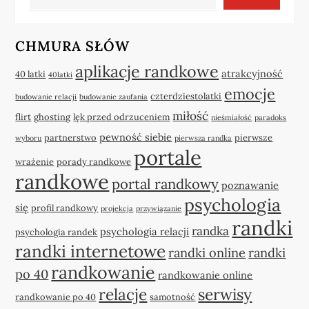
CHMURA SŁÓW
aplikacje randkowe
atrakcyjność
40 latki
40latki
emocje
czterdziestolatki
budowanie relacji
budowanie zaufania
miłość
flirt
ghosting
lęk przed odrzuceniem
nieśmiałość
paradoks
pewność siebie
partnerstwo
pierwsze
wyboru
pierwsza randka
portale
wrażenie
porady randkowe
randkowe
portal randkowy
poznawanie
psychologia
się
profil randkowy
projekcja
przywiązanie
randki
randka
psychologia relacji
psychologia randek
randki internetowe
randki online
randki
randkowanie
po 40
randkowanie online
relacje
serwisy
randkowanie po 40
samotność