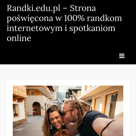
Skip
Randki.edu.pl – Strona
to
poświęcona w 100% randkom
content
internetowym i spotkaniom
online