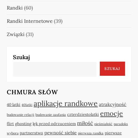
Randki
(60)
Randki Internetowe
(39)
Związki
(31)
Szukaj
SZUKAJ
CHMURA SŁÓW
aplikacje randkowe
atrakcyjność
40 latki
40latki
emocje
czterdziestolatki
budowanie relacji
budowanie zaufania
miłość
flirt
ghosting
lęk przed odrzuceniem
nieśmiałość
paradoks
pewność siebie
partnerstwo
pierwsze
wyboru
pierwsza randka