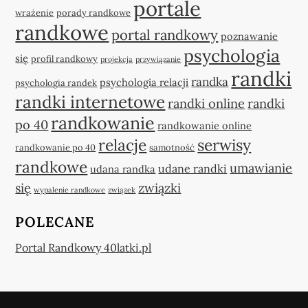
portale
wrażenie
porady randkowe
randkowe
portal randkowy
poznawanie
psychologia
się
profil randkowy
projekcja
przywiązanie
randki
randka
psychologia relacji
psychologia randek
randki internetowe
randki online
randki
randkowanie
po 40
randkowanie online
relacje
serwisy
randkowanie po 40
samotność
randkowe
umawianie
udane randki
udana randka
się
związki
wypalenie randkowe
związek
POLECANE
Portal Randkowy 40latki.pl