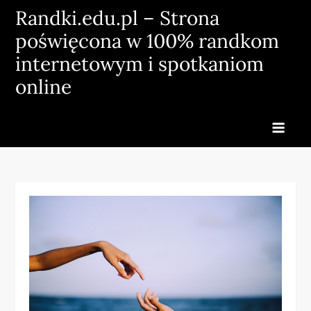
Skip
Randki.edu.pl – Strona
to
poświęcona w 100% randkom
content
internetowym i spotkaniom
online