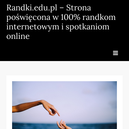
Skip
Randki.edu.pl – Strona
to
poświęcona w 100% randkom
content
internetowym i spotkaniom
online