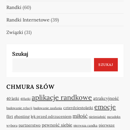
Randki
(60)
Randki Internetowe
(39)
Związki
(31)
Szukaj
SZUKAJ
CHMURA SŁÓW
aplikacje randkowe
atrakcyjność
40 latki
40latki
emocje
czterdziestolatki
budowanie relacji
budowanie zaufania
miłość
flirt
ghosting
lęk przed odrzuceniem
nieśmiałość
paradoks
pewność siebie
partnerstwo
pierwsze
wyboru
pierwsza randka