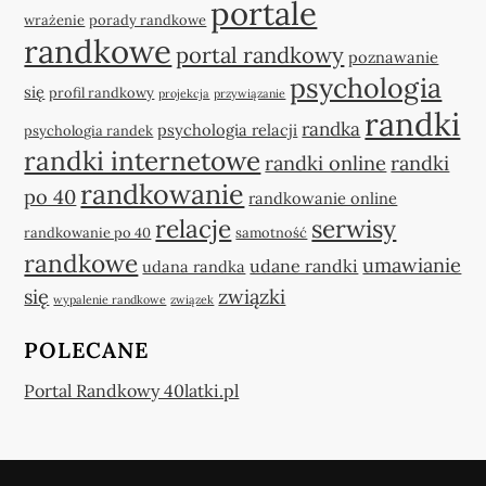
portale
wrażenie
porady randkowe
randkowe
portal randkowy
poznawanie
psychologia
się
profil randkowy
projekcja
przywiązanie
randki
randka
psychologia relacji
psychologia randek
randki internetowe
randki online
randki
randkowanie
po 40
randkowanie online
relacje
serwisy
randkowanie po 40
samotność
randkowe
umawianie
udane randki
udana randka
się
związki
wypalenie randkowe
związek
POLECANE
Portal Randkowy 40latki.pl