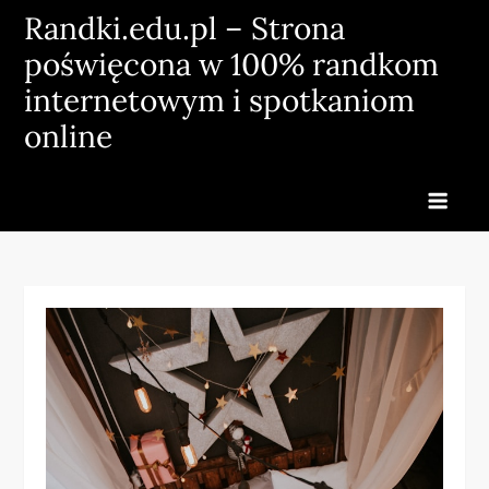
Skip
Randki.edu.pl – Strona
to
poświęcona w 100% randkom
content
internetowym i spotkaniom
online