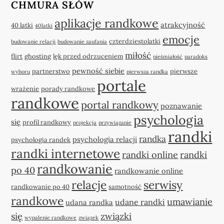
CHMURA SŁÓW
aplikacje randkowe
atrakcyjność
40 latki
40latki
emocje
czterdziestolatki
budowanie relacji
budowanie zaufania
miłość
flirt
ghosting
lęk przed odrzuceniem
nieśmiałość
paradoks
pewność siebie
partnerstwo
pierwsze
wyboru
pierwsza randka
portale
wrażenie
porady randkowe
randkowe
portal randkowy
poznawanie
psychologia
się
profil randkowy
projekcja
przywiązanie
randki
randka
psychologia relacji
psychologia randek
randki internetowe
randki online
randki
randkowanie
po 40
randkowanie online
relacje
serwisy
randkowanie po 40
samotność
randkowe
umawianie
udane randki
udana randka
się
związki
wypalenie randkowe
związek