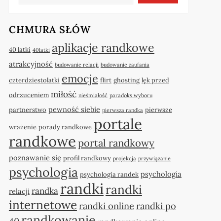
CHMURA SŁÓW
aplikacje randkowe
40 latki
40latki
atrakcyjność
budowanie relacji
budowanie zaufania
emocje
czterdziestolatki
flirt
ghosting
lęk przed
miłość
odrzuceniem
nieśmiałość
paradoks wyboru
pewność siebie
partnerstwo
pierwsze
pierwsza randka
portale
wrażenie
porady randkowe
randkowe
portal randkowy
poznawanie się
profil randkowy
projekcja
przywiązanie
psychologia
psychologia
psychologia randek
randki
randki
randka
relacji
internetowe
randki online
randki po
randkowanie