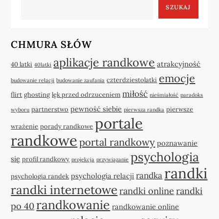
SZUKAJ
CHMURA SŁÓW
aplikacje randkowe
atrakcyjność
40 latki
40latki
emocje
czterdziestolatki
budowanie relacji
budowanie zaufania
miłość
flirt
ghosting
lęk przed odrzuceniem
nieśmiałość
paradoks
pewność siebie
partnerstwo
pierwsze
wyboru
pierwsza randka
portale
wrażenie
porady randkowe
randkowe
portal randkowy
poznawanie
psychologia
się
profil randkowy
projekcja
przywiązanie
randki
randka
psychologia relacji
psychologia randek
randki internetowe
randki online
randki
randkowanie
po 40
randkowanie online