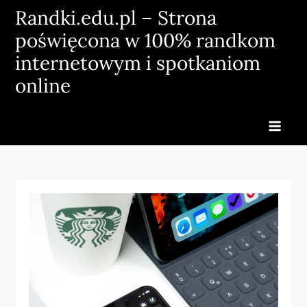
Skip
Randki.edu.pl – Strona
to
poświęcona w 100% randkom
content
internetowym i spotkaniom
online