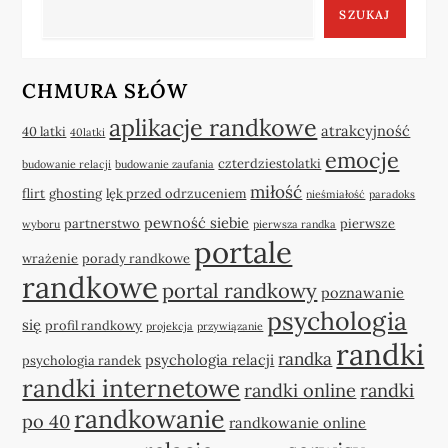
SZUKAJ
CHMURA SŁÓW
aplikacje randkowe
atrakcyjność
40 latki
40latki
emocje
czterdziestolatki
budowanie relacji
budowanie zaufania
miłość
flirt
ghosting
lęk przed odrzuceniem
nieśmiałość
paradoks
pewność siebie
partnerstwo
pierwsze
wyboru
pierwsza randka
portale
wrażenie
porady randkowe
randkowe
portal randkowy
poznawanie
psychologia
się
profil randkowy
projekcja
przywiązanie
randki
randka
psychologia relacji
psychologia randek
randki internetowe
randki online
randki
randkowanie
po 40
randkowanie online