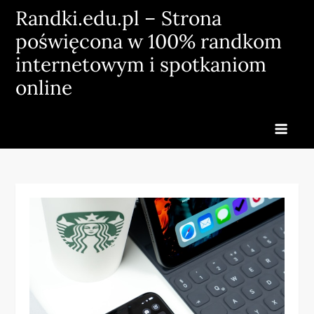
Skip
Randki.edu.pl – Strona
to
poświęcona w 100% randkom
content
internetowym i spotkaniom
online