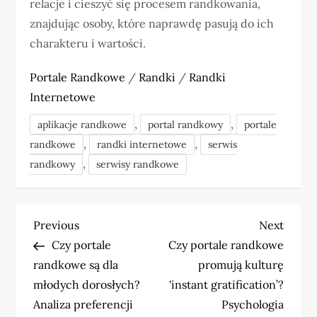
relacje i cieszyć się procesem randkowania,
znajdując osoby, które naprawdę pasują do ich
charakteru i wartości.
Portale Randkowe
/
Randki
/
Randki
Internetowe
,
,
aplikacje randkowe
portal randkowy
portale
,
,
randkowe
randki internetowe
serwis
,
randkowy
serwisy randkowe
N
Previous
Next
Previous
Next
Post
Post
Czy portale
Czy portale randkowe
a
randkowe są dla
promują kulturę
w
młodych dorosłych?
'instant gratification’?
Analiza preferencji
Psychologia