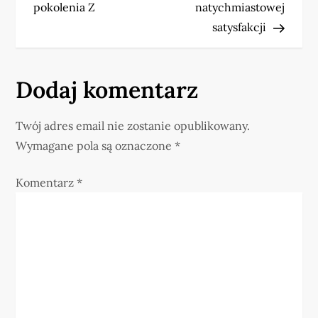
i
pokolenia Z
natychmiastowej
satysfakcji
g
a
Dodaj komentarz
c
j
Twój adres email nie zostanie opublikowany.
Wymagane pola są oznaczone
*
a
Komentarz
*
w
p
i
s