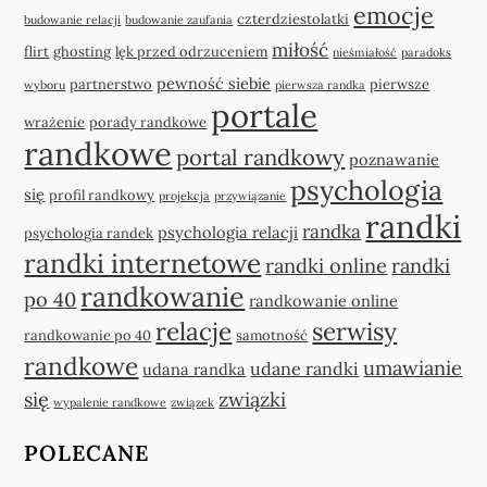
emocje
czterdziestolatki
budowanie relacji
budowanie zaufania
miłość
flirt
ghosting
lęk przed odrzuceniem
nieśmiałość
paradoks
pewność siebie
partnerstwo
pierwsze
wyboru
pierwsza randka
portale
wrażenie
porady randkowe
randkowe
portal randkowy
poznawanie
psychologia
się
profil randkowy
projekcja
przywiązanie
randki
randka
psychologia relacji
psychologia randek
randki internetowe
randki online
randki
randkowanie
po 40
randkowanie online
relacje
serwisy
randkowanie po 40
samotność
randkowe
umawianie
udane randki
udana randka
się
związki
wypalenie randkowe
związek
POLECANE