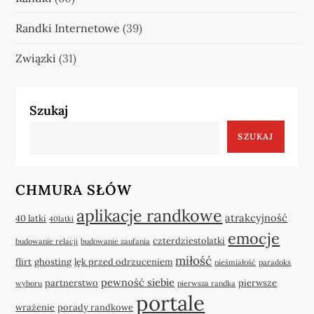
Randki Internetowe
(39)
Związki
(31)
Szukaj
SZUKAJ
CHMURA SŁÓW
aplikacje randkowe
atrakcyjność
40 latki
40latki
emocje
czterdziestolatki
budowanie relacji
budowanie zaufania
miłość
flirt
ghosting
lęk przed odrzuceniem
nieśmiałość
paradoks
pewność siebie
partnerstwo
pierwsze
wyboru
pierwsza randka
portale
wrażenie
porady randkowe