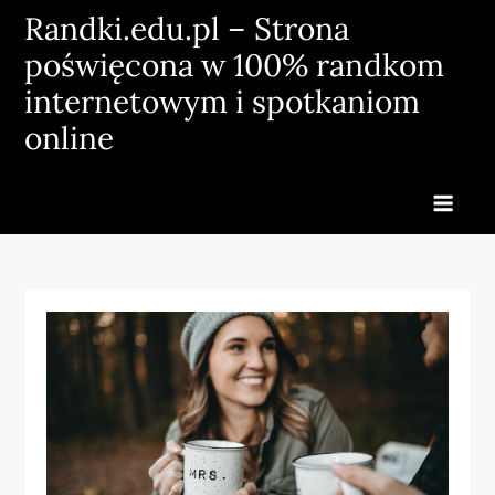
Skip
Randki.edu.pl – Strona
to
poświęcona w 100% randkom
content
internetowym i spotkaniom
online