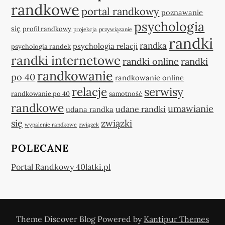
randkowe
portal randkowy
poznawanie
psychologia
się
profil randkowy
projekcja
przywiązanie
randki
randka
psychologia relacji
psychologia randek
randki internetowe
randki online
randki
randkowanie
po 40
randkowanie online
relacje
serwisy
randkowanie po 40
samotność
randkowe
umawianie
udane randki
udana randka
się
związki
wypalenie randkowe
związek
POLECANE
Portal Randkowy 40latki.pl
Theme Discover Blog Powered by
Kantipur Themes