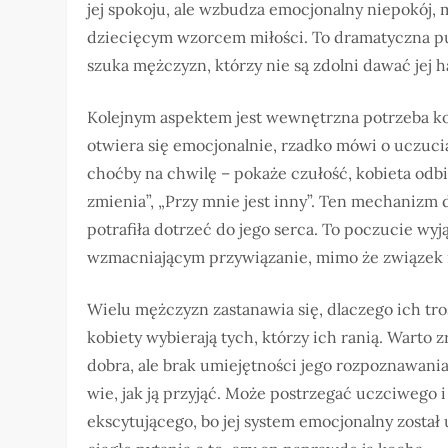
jej spokoju, ale wzbudza emocjonalny niepokój, m
dziecięcym wzorcem miłości. To dramatyczna puła
szuka mężczyzn, którzy nie są zdolni dawać jej 
Kolejnym aspektem jest wewnętrzna potrzeba kob
otwiera się emocjonalnie, rzadko mówi o uczuci
choćby na chwilę – pokaże czułość, kobieta odbie
zmienia”, „Przy mnie jest inny”. Ten mechanizm d
potrafiła dotrzeć do jego serca. To poczucie wy
wzmacniającym przywiązanie, mimo że związek m
Wielu mężczyzn zastanawia się, dlaczego ich tro
kobiety wybierają tych, którzy ich ranią. Warto 
dobra, ale brak umiejętności jego rozpoznawania
wie, jak ją przyjąć. Może postrzegać uczciwego
ekscytującego, bo jej system emocjonalny został