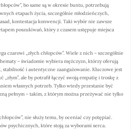
 chłopców”, bo same są w okresie buntu, potrzebują
ewnych etapach życia, szczególnie młodzieńczych,
asad, kontestacja konwencji. Taki wybór nie zawsze
tapem poszukiwań, który z czasem ustępuje miejsca
ega czarowi „złych chłopców”. Wiele z nich – szczególnie
chematy – świadomie wybiera mężczyzn, którzy oferują
, stabilność i autentyczne zaangażowanie. Kluczowe jest
yć „złym”, ale by potrafił łączyć swoją empatię i troskę z
aniem własnych potrzeb. Tylko wtedy przestanie być
yzną pełnym – takim, z którym można przeżywać nie tylko
chłopców”, nie służy temu, by oceniać czy potępiać.
ów psychicznych, które stoją za wyborami serca.