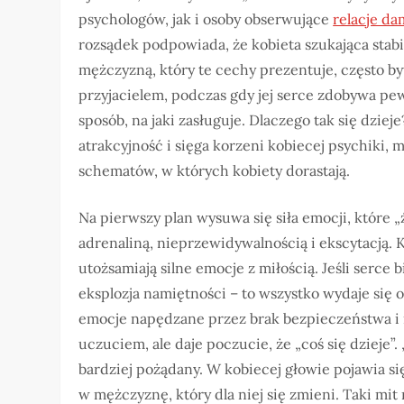
psychologów, jak i osoby obserwujące
relacje d
rozsądek podpowiada, że kobieta szukająca stabil
mężczyzną, który te cechy prezentuje, często byw
przyjacielem, podczas gdy jej serce zdobywa pew
sposób, na jaki zasługuje. Dlaczego tak się dzi
atrakcyjność i sięga korzeni kobiecej psychiki
schematów, w których kobiety dorastają.
Na pierwszy plan wysuwa się siła emocji, które „
adrenaliną, nieprzewidywalnością i ekscytacją.
utożsamiają silne emocje z miłością. Jeśli serce 
eksplozja namiętności – to wszystko wydaje się
emocje napędzane przez brak bezpieczeństwa i n
uczuciem, ale daje poczucie, że „coś się dzieje”. 
bardziej pożądany. W kobiecej głowie pojawia si
w mężczyznę, który dla niej się zmieni. Taki mit