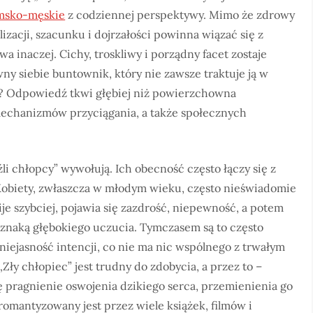
amsko-męskie
z codziennej perspektywy. Mimo że zdrowy
izacji, szacunku i dojrzałości powinna wiązać się z
a inaczej. Cichy, troskliwy i porządny facet zostaje
ny siebie buntownik, który nie zawsze traktuje ją w
eje? Odpowiedź tkwi głębiej niż powierzchowna
, mechanizmów przyciągania, a także społecznych
źli chłopcy” wywołują. Ich obecność często łączy się z
 Kobiety, zwłaszcza w młodym wieku, często nieświadomie
bije szybciej, pojawia się zazdrość, niepewność, a potem
 oznaką głębokiego uczucia. Tymczasem są to często
iejasność intencji, co nie ma nic wspólnego z trwałym
„Zły chłopiec” jest trudny do zdobycia, a przez to –
ę pragnienie oswojenia dzikiego serca, przemienienia go
 romantyzowany jest przez wiele książek, filmów i