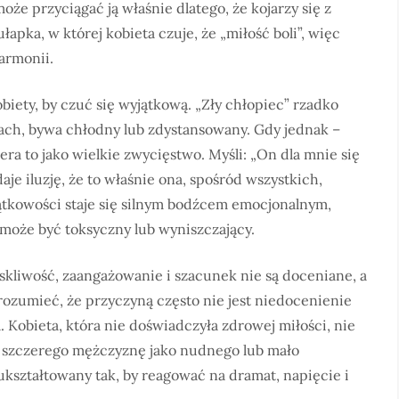
oże przyciągać ją właśnie dlatego, że kojarzy się z
pka, w której kobieta czuje, że „miłość boli”, więc
harmonii.
iety, by czuć się wyjątkową. „Zły chłopiec” rzadko
ach, bywa chłodny lub zdystansowany. Gdy jednak –
ra to jako wielkie zwycięstwo. Myśli: „On dla mnie się
aje iluzję, że to właśnie ona, spośród wszystkich,
jątkowości staje się silnym bodźcem emocjonalnym,
oże być toksyczny lub wyniszczający.
skliwość, zaangażowanie i szacunek nie są doceniane, a
zrozumieć, że przyczyną często nie jest niedocenienie
. Kobieta, która nie doświadczyła zdrowej miłości, nie
 i szczerego mężczyznę jako nudnego lub mało
 ukształtowany tak, by reagować na dramat, napięcie i