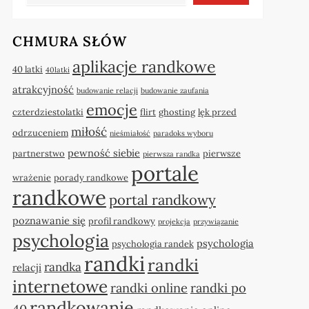
CHMURA SŁÓW
aplikacje randkowe
40 latki
40latki
atrakcyjność
budowanie relacji
budowanie zaufania
emocje
czterdziestolatki
flirt
ghosting
lęk przed
miłość
odrzuceniem
nieśmiałość
paradoks wyboru
pewność siebie
partnerstwo
pierwsze
pierwsza randka
portale
wrażenie
porady randkowe
randkowe
portal randkowy
poznawanie się
profil randkowy
projekcja
przywiązanie
psychologia
psychologia
psychologia randek
randki
randki
randka
relacji
internetowe
randki online
randki po
randkowanie