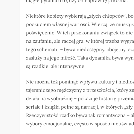
ciągłe pytania o to, czy on naprawdę ją kocha.
Niektóre kobiety wybierają „złych chłopców”, 
poczuciem własnej wartości. Wierzą, że muszą z
poświęcenie. W ich przekonaniu związek to nie 
na zaufaniu, ale raczej gra, w której trzeba wygr
tego schematu – bywa niedostępny, obojętny, cz
zasłuży na jego miłość. Taka dynamika bywa wyni
są rzadkie, ale intensywne.
Nie można też pominąć wpływu kultury i mediów
tajemniczego mężczyzny z przeszłością, który zmi
działa na wyobraźnię – pokazuje historię przemia
seriale i książki pełne są narracji, w których „z
Rzeczywistość rzadko bywa tak romantyczna – 
wybory emocjonalne, często w sposób nieuświa