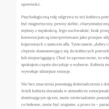
opowieści.
Psychologiczną rolę odgrywa tu też kobieca potr
być magnetyczny, pewny siebie, charyzmatyczny 
mylony z męskością. Jego zuchwałość, brak prze
konwencjom są interpretowane jako przejaw siły,
kojarzonych z samcem alfa. Tymczasem „dobry chło
chętnie dostosowujący się do kobiecych potrzeb
lub niepociągający. Choć to uproszczenie, to w
spokojem często decyduje o wyborze. Kobieta mo
wywołuje silniejsze emocje.
Nie bez znaczenia pozostają doświadczenia z dz
Jeżeli kobieta dorastała w atmosferze emocjonal
dominującym ojcem, może nieświadomie poszukiw
co bolesne, może być znajome, a przez to – par