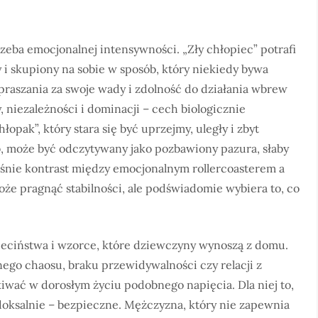
zeba emocjonalnej intensywności. „Zły chłopiec” potrafi
i skupiony na sobie w sposób, który niekiedy bywa
praszania za swoje wady i zdolność do działania wbrew
 niezależności i dominacji – cech biologicznie
pak”, który stara się być uprzejmy, uległy i zbyt
, może być odczytywany jako pozbawiony pazura, słaby
łaśnie kontrast między emocjonalnym rollercoasterem a
że pragnąć stabilności, ale podświadomie wybiera to, co
ieciństwa i wzorce, które dziewczyny wynoszą z domu.
nego chaosu, braku przewidywalności czy relacji z
ać w dorosłym życiu podobnego napięcia. Dla niej to,
adoksalnie – bezpieczne. Mężczyzna, który nie zapewnia