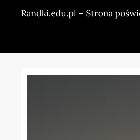
Skip
Randki.edu.pl – Strona pośw
to
content