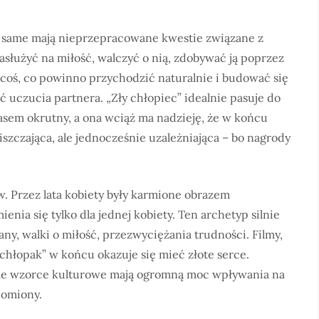
bo same mają nieprzepracowane kwestie związane z
asłużyć na miłość, walczyć o nią, zdobywać ją poprzez
coś, co powinno przychodzić naturalnie i budować się
ać uczucia partnera. „Zły chłopiec” idealnie pasuje do
asem okrutny, a ona wciąż ma nadzieję, że w końcu
szczająca, ale jednocześnie uzależniająca – bo nagrody
. Przez lata kobiety były karmione obrazem
enia się tylko dla jednej kobiety. Ten archetyp silnie
ny, walki o miłość, przezwyciężania trudności. Filmy,
ły chłopak” w końcu okazuje się mieć złote serce.
ale wzorce kulturowe mają ogromną moc wpływania na
domiony.