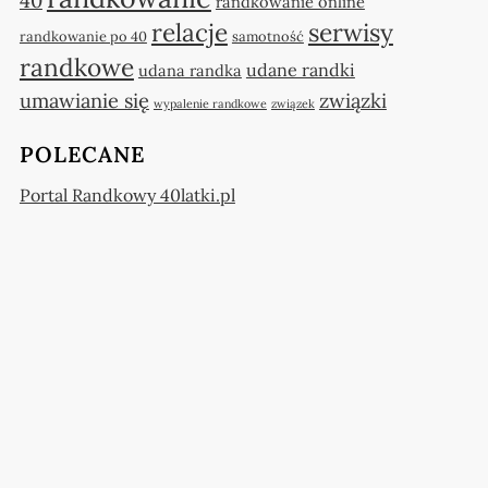
40
randkowanie online
relacje
serwisy
randkowanie po 40
samotność
randkowe
udane randki
udana randka
umawianie się
związki
wypalenie randkowe
związek
POLECANE
Portal Randkowy 40latki.pl