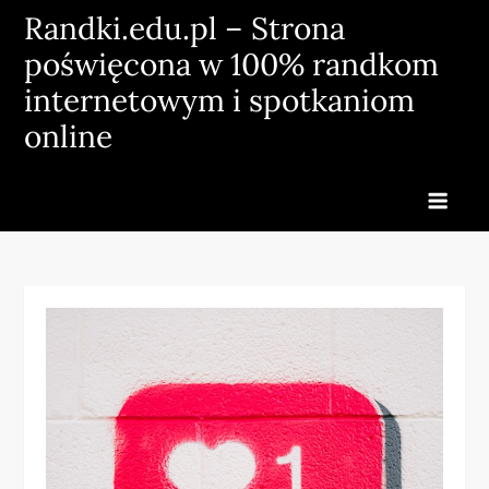
Skip
Randki.edu.pl – Strona
to
poświęcona w 100% randkom
content
internetowym i spotkaniom
online