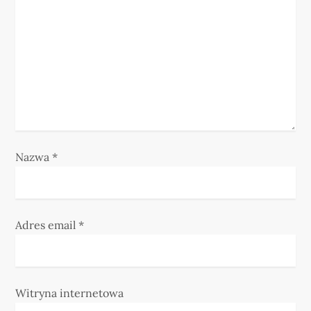
w
p
i
s
u
Nazwa
*
Adres email
*
Witryna internetowa