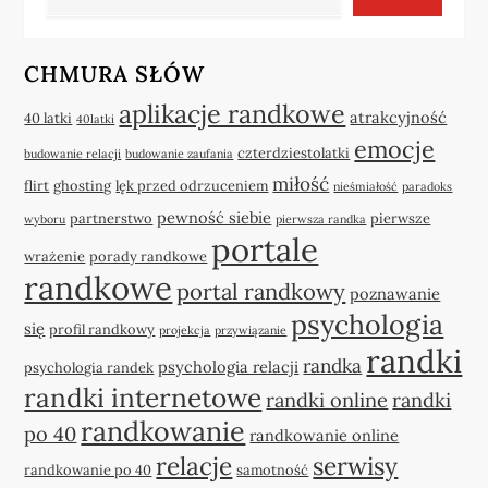
CHMURA SŁÓW
aplikacje randkowe
atrakcyjność
40 latki
40latki
emocje
czterdziestolatki
budowanie relacji
budowanie zaufania
miłość
flirt
ghosting
lęk przed odrzuceniem
nieśmiałość
paradoks
pewność siebie
partnerstwo
pierwsze
wyboru
pierwsza randka
portale
wrażenie
porady randkowe
randkowe
portal randkowy
poznawanie
psychologia
się
profil randkowy
projekcja
przywiązanie
randki
randka
psychologia relacji
psychologia randek
randki internetowe
randki online
randki
randkowanie
po 40
randkowanie online
relacje
serwisy
randkowanie po 40
samotność