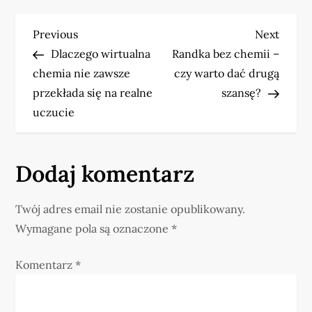
N
Previous
Next
Previous
Next
Post
Post
Dlaczego wirtualna
Randka bez chemii –
a
chemia nie zawsze
czy warto dać drugą
w
przekłada się na realne
szansę?
uczucie
i
g
Dodaj komentarz
a
Twój adres email nie zostanie opublikowany.
c
Wymagane pola są oznaczone
*
j
Komentarz
*
a