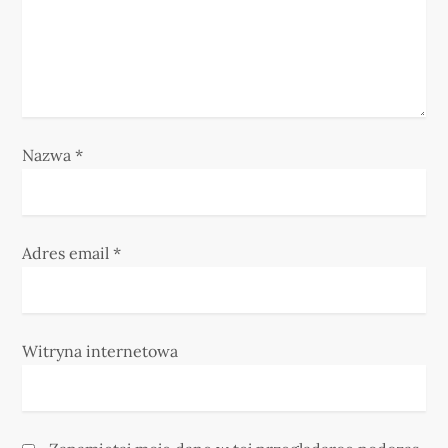
i
s
u
Nazwa
*
Adres email
*
Witryna internetowa