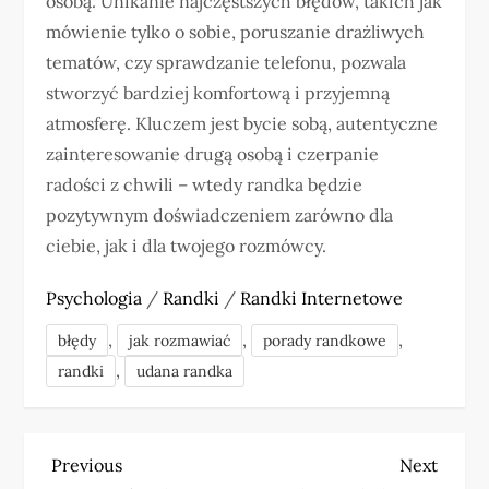
osobą. Unikanie najczęstszych błędów, takich jak
mówienie tylko o sobie, poruszanie drażliwych
tematów, czy sprawdzanie telefonu, pozwala
stworzyć bardziej komfortową i przyjemną
atmosferę. Kluczem jest bycie sobą, autentyczne
zainteresowanie drugą osobą i czerpanie
radości z chwili – wtedy randka będzie
pozytywnym doświadczeniem zarówno dla
ciebie, jak i dla twojego rozmówcy.
Psychologia
/
Randki
/
Randki Internetowe
,
,
,
błędy
jak rozmawiać
porady randkowe
,
randki
udana randka
N
Previous
Next
Previous
Next