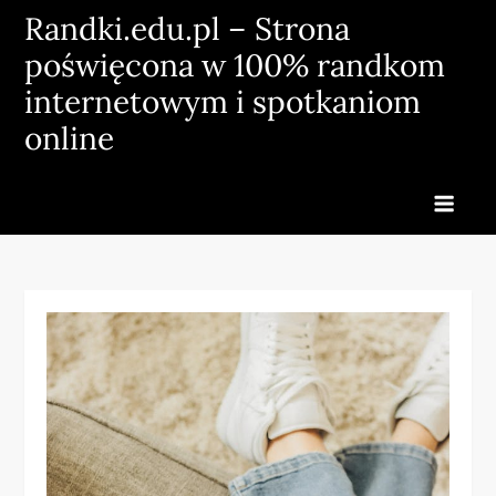
Skip
Randki.edu.pl – Strona
to
poświęcona w 100% randkom
content
internetowym i spotkaniom
online