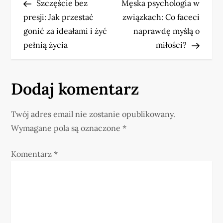
Post
Post
Szczęście bez
Męska psychologia w
a
presji: Jak przestać
związkach: Co faceci
w
gonić za ideałami i żyć
naprawdę myślą o
pełnią życia
miłości?
i
g
Dodaj komentarz
a
Twój adres email nie zostanie opublikowany.
c
Wymagane pola są oznaczone
*
j
Komentarz
*
a
w
p