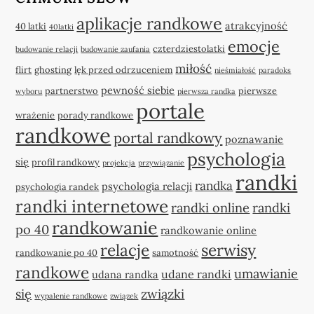
aplikacje randkowe
atrakcyjność
40 latki
40latki
emocje
czterdziestolatki
budowanie relacji
budowanie zaufania
miłość
flirt
ghosting
lęk przed odrzuceniem
nieśmiałość
paradoks
pewność siebie
partnerstwo
pierwsze
wyboru
pierwsza randka
portale
wrażenie
porady randkowe
randkowe
portal randkowy
poznawanie
psychologia
się
profil randkowy
projekcja
przywiązanie
randki
randka
psychologia relacji
psychologia randek
randki internetowe
randki online
randki
randkowanie
po 40
randkowanie online
relacje
serwisy
randkowanie po 40
samotność
randkowe
umawianie
udane randki
udana randka
się
związki
wypalenie randkowe
związek