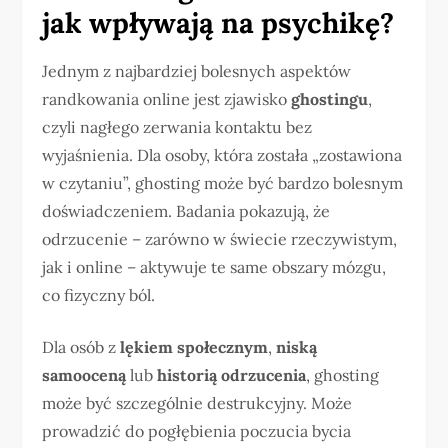
jak wpływają na psychikę?
Jednym z najbardziej bolesnych aspektów
randkowania online jest zjawisko
ghostingu
,
czyli nagłego zerwania kontaktu bez
wyjaśnienia. Dla osoby, która została „zostawiona
w czytaniu”, ghosting może być bardzo bolesnym
doświadczeniem. Badania pokazują, że
odrzucenie – zarówno w świecie rzeczywistym,
jak i online – aktywuje te same obszary mózgu,
co fizyczny ból.
Dla osób z
lękiem społecznym
,
niską
samooceną
lub
historią odrzucenia
, ghosting
może być szczególnie destrukcyjny. Może
prowadzić do pogłębienia poczucia bycia