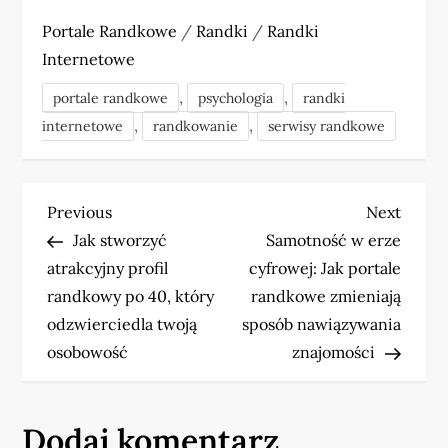
Portale Randkowe
/
Randki
/
Randki
Internetowe
,
,
portale randkowe
psychologia
randki
,
,
internetowe
randkowanie
serwisy randkowe
N
Previous
Next
Previous
Next
Post
Post
Jak stworzyć
Samotność w erze
a
atrakcyjny profil
cyfrowej: Jak portale
w
randkowy po 40, który
randkowe zmieniają
odzwierciedla twoją
sposób nawiązywania
i
osobowość
znajomości
g
a
Dodaj komentarz