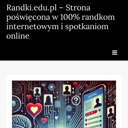
Skip
Randki.edu.pl – Strona
to
poświęcona w 100% randkom
content
internetowym i spotkaniom
online