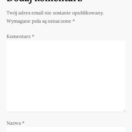
c
Twój adres email nie zostanie opublikowany.
j
Wymagane pola są oznaczone
*
a
Komentarz
*
w
p
i
s
u
Nazwa
*