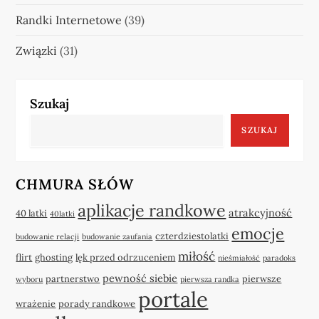
Randki Internetowe
(39)
Związki
(31)
Szukaj
SZUKAJ
CHMURA SŁÓW
aplikacje randkowe
atrakcyjność
40 latki
40latki
emocje
czterdziestolatki
budowanie relacji
budowanie zaufania
miłość
flirt
ghosting
lęk przed odrzuceniem
nieśmiałość
paradoks
pewność siebie
partnerstwo
pierwsze
wyboru
pierwsza randka
portale
wrażenie
porady randkowe