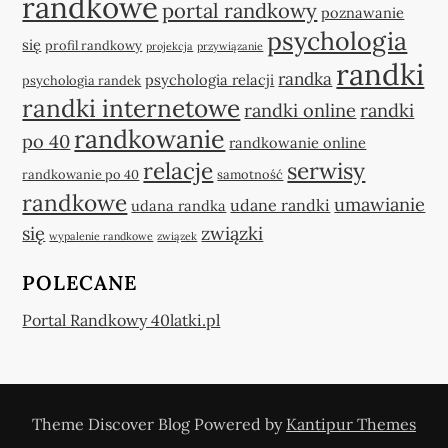
randkowe
portal randkowy
poznawanie
psychologia
się
profil randkowy
projekcja
przywiązanie
randki
randka
psychologia relacji
psychologia randek
randki internetowe
randki online
randki
randkowanie
po 40
randkowanie online
relacje
serwisy
randkowanie po 40
samotność
randkowe
umawianie
udane randki
udana randka
się
związki
wypalenie randkowe
związek
POLECANE
Portal Randkowy 40latki.pl
Theme Discover Blog Powered by
Kantipur Themes