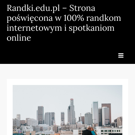
Skip
Randki.edu.pl – Strona
to
poświęcona w 100% randkom
content
internetowym i spotkaniom
online