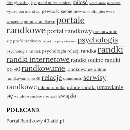
miłość
flirt
ghosting
lęk przed odrzuceniem
nieśmiałość
paradoks
pewność siebie
partnerstwo
pierwsze
wyboru
pierwsza randka
portale
wrażenie
porady randkowe
randkowe
portal randkowy
poznawanie
psychologia
się
profil randkowy
projekcja
przywiązanie
randki
randka
psychologia relacji
psychologia randek
randki internetowe
randki online
randki
randkowanie
po 40
randkowanie online
relacje
serwisy
randkowanie po 40
samotność
randkowe
umawianie
udane randki
udana randka
się
związki
wypalenie randkowe
związek
POLECANE
Portal Randkowy 40latki.pl