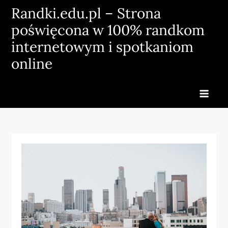
Skip
Randki.edu.pl – Strona
to
poświęcona w 100% randkom
content
internetowym i spotkaniom
online