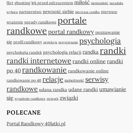
miłość
flirt
ghosting
lęk przed odrzuceniem
nieśmiałość
paradoks
pewność siebie
partnerstwo
pierwsze
wyboru
pierwsza randka
portale
wrażenie
porady randkowe
randkowe
portal randkowy
poznawanie
psychologia
się
profil randkowy
projekcja
przywiązanie
randki
randka
psychologia relacji
psychologia randek
randki internetowe
randki online
randki
randkowanie
po 40
randkowanie online
relacje
serwisy
randkowanie po 40
samotność
randkowe
umawianie
udane randki
udana randka
się
związki
wypalenie randkowe
związek
POLECANE
Portal Randkowy 40latki.pl