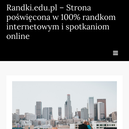
Skip
Randki.edu.pl – Strona
to
poświęcona w 100% randkom
content
internetowym i spotkaniom
online