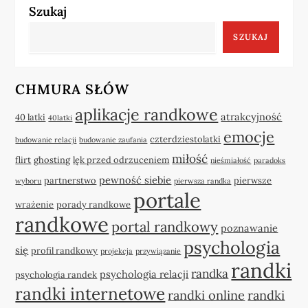
Szukaj
SZUKAJ
CHMURA SŁÓW
aplikacje randkowe
atrakcyjność
40 latki
40latki
emocje
czterdziestolatki
budowanie relacji
budowanie zaufania
miłość
flirt
ghosting
lęk przed odrzuceniem
nieśmiałość
paradoks
pewność siebie
partnerstwo
pierwsze
wyboru
pierwsza randka
portale
wrażenie
porady randkowe
randkowe
portal randkowy
poznawanie
psychologia
się
profil randkowy
projekcja
przywiązanie
randki
randka
psychologia relacji
psychologia randek
randki internetowe
randki online
randki