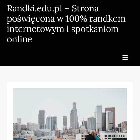
Skip
Randki.edu.pl – Strona
to
poświęcona w 100% randkom
content
internetowym i spotkaniom
online