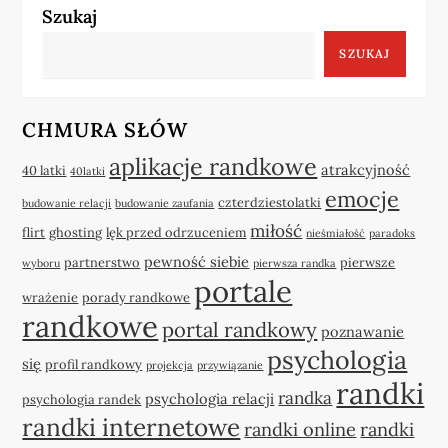
Szukaj
SZUKAJ
CHMURA SŁÓW
aplikacje randkowe
atrakcyjność
40 latki
40latki
emocje
czterdziestolatki
budowanie relacji
budowanie zaufania
miłość
flirt
ghosting
lęk przed odrzuceniem
nieśmiałość
paradoks
pewność siebie
partnerstwo
pierwsze
wyboru
pierwsza randka
portale
wrażenie
porady randkowe
randkowe
portal randkowy
poznawanie
psychologia
się
profil randkowy
projekcja
przywiązanie
randki
randka
psychologia relacji
psychologia randek
randki internetowe
randki online
randki