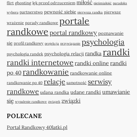
miłość
flirt
ghosting
lęk przed odrzuceniem
nieśmiałość
paradoks
pewność siebie
partnerstwo
pierwsze
wyboru
pierwsza randka
portale
wrażenie
porady randkowe
randkowe
portal randkowy
poznawanie
psychologia
się
profil randkowy
projekcja
przywiązanie
randki
randka
psychologia relacji
psychologia randek
randki internetowe
randki online
randki
randkowanie
po 40
randkowanie online
relacje
serwisy
randkowanie po 40
samotność
randkowe
umawianie
udane randki
udana randka
się
związki
wypalenie randkowe
związek
POLECANE
Portal Randkowy 40latki.pl