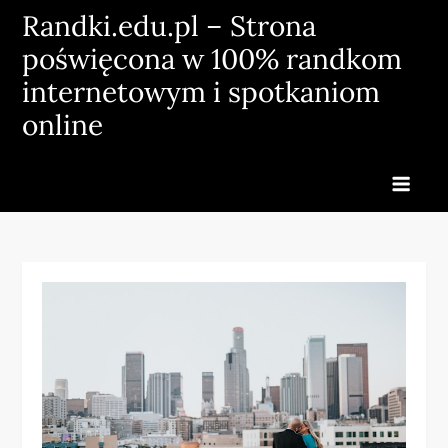
Skip
Randki.edu.pl – Strona
to
poświęcona w 100% randkom
content
internetowym i spotkaniom
online