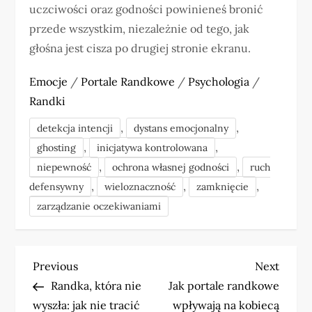
uczciwości oraz godności powinieneś bronić
przede wszystkim, niezależnie od tego, jak
głośna jest cisza po drugiej stronie ekranu.
Emocje
/
Portale Randkowe
/
Psychologia
/
Randki
,
,
detekcja intencji
dystans emocjonalny
,
,
ghosting
inicjatywa kontrolowana
,
,
niepewność
ochrona własnej godności
ruch
,
,
,
defensywny
wieloznaczność
zamknięcie
zarządzanie oczekiwaniami
N
Previous
Next
Previous
Next
Post
Post
Randka, która nie
Jak portale randkowe
a
wyszła: jak nie tracić
wpływają na kobiecą