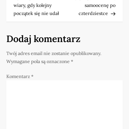
w
wiary, gdy kolejny
samoocenę po
początek się nie udał
czterdziestce
i
g
Dodaj komentarz
a
Twój adres email nie zostanie opublikowany.
c
Wymagane pola są oznaczone
*
j
Komentarz
*
a
w
p
i