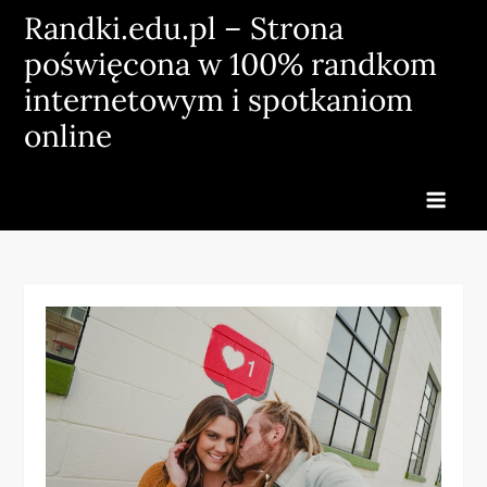
Skip
Randki.edu.pl – Strona
to
poświęcona w 100% randkom
content
internetowym i spotkaniom
online