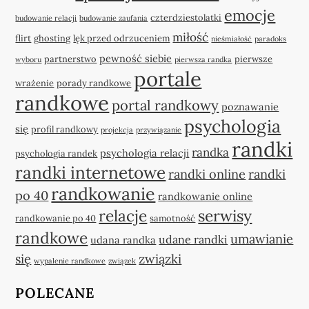
emocje
czterdziestolatki
budowanie relacji
budowanie zaufania
miłość
flirt
ghosting
lęk przed odrzuceniem
nieśmiałość
paradoks
pewność siebie
partnerstwo
pierwsze
wyboru
pierwsza randka
portale
wrażenie
porady randkowe
randkowe
portal randkowy
poznawanie
psychologia
się
profil randkowy
projekcja
przywiązanie
randki
randka
psychologia relacji
psychologia randek
randki internetowe
randki online
randki
randkowanie
po 40
randkowanie online
relacje
serwisy
randkowanie po 40
samotność
randkowe
umawianie
udane randki
udana randka
się
związki
wypalenie randkowe
związek
POLECANE