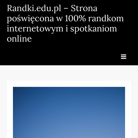
Skip
Randki.edu.pl – Strona
to
poświęcona w 100% randkom
content
internetowym i spotkaniom
online