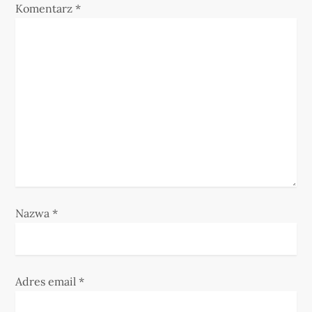
Komentarz
*
a
w
p
i
s
u
Nazwa
*
Adres email
*