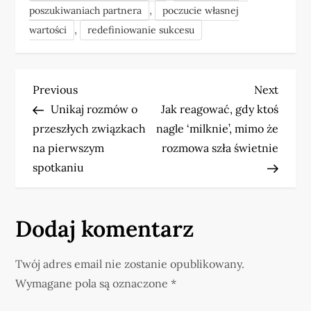
,
poszukiwaniach partnera
poczucie własnej
,
wartości
redefiniowanie sukcesu
N
Previous
Next
Previous
Next
Post
Post
Unikaj rozmów o
Jak reagować, gdy ktoś
a
przeszłych związkach
nagle ‘milknie’, mimo że
w
na pierwszym
rozmowa szła świetnie
spotkaniu
i
g
Dodaj komentarz
a
Twój adres email nie zostanie opublikowany.
c
Wymagane pola są oznaczone
*
j