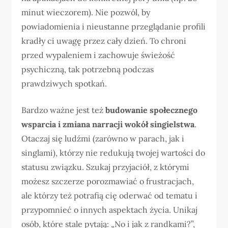
minut wieczorem). Nie pozwól, by
powiadomienia i nieustanne przeglądanie profili
kradły ci uwagę przez cały dzień. To chroni
przed wypaleniem i zachowuje świeżość
psychiczną, tak potrzebną podczas
prawdziwych spotkań.
Bardzo ważne jest też
budowanie społecznego
wsparcia i zmiana narracji wokół singielstwa
.
Otaczaj się ludźmi (zarówno w parach, jak i
singlami), którzy nie redukują twojej wartości do
statusu związku. Szukaj przyjaciół, z którymi
możesz szczerze porozmawiać o frustracjach,
ale którzy też potrafią cię oderwać od tematu i
przypomnieć o innych aspektach życia. Unikaj
osób, które stale pytają: „No i jak z randkami?”,