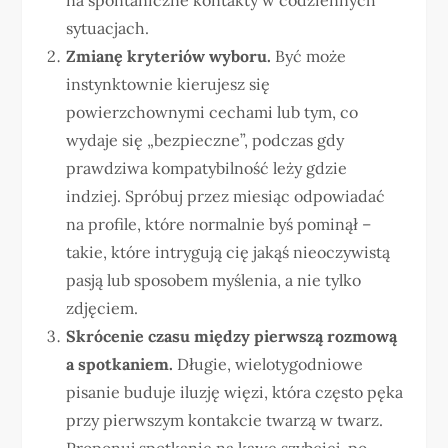
sytuacjach.
Zmianę kryteriów wyboru.
Być może
instynktownie kierujesz się
powierzchownymi cechami lub tym, co
wydaje się „bezpieczne”, podczas gdy
prawdziwa kompatybilność leży gdzie
indziej. Spróbuj przez miesiąc odpowiadać
na profile, które normalnie byś pominął –
takie, które intrygują cię jakąś nieoczywistą
pasją lub sposobem myślenia, a nie tylko
zdjęciem.
Skrócenie czasu między pierwszą rozmową
a spotkaniem.
Długie, wielotygodniowe
pisanie buduje iluzję więzi, która często pęka
przy pierwszym kontakcie twarzą w twarz.
Proponuj spotkanie na kawę szybciej, po