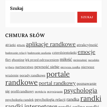
Szukaj
SZUKAJ
CHMURA SŁÓW
aplikacje randkowe
atrakcyjność
40 latki
40latki
emocje
czterdziestolatki
budowanie relacji
budowanie zaufania
miłość
flirt
ghosting
lęk przed odrzuceniem
nieśmiałość
paradoks
pewność siebie
partnerstwo
pierwsze
wyboru
pierwsza randka
portale
wrażenie
porady randkowe
randkowe
portal randkowy
poznawanie
psychologia
się
profil randkowy
projekcja
przywiązanie
randki
randka
psychologia relacji
psychologia randek
randki internetowe
randki online
randki