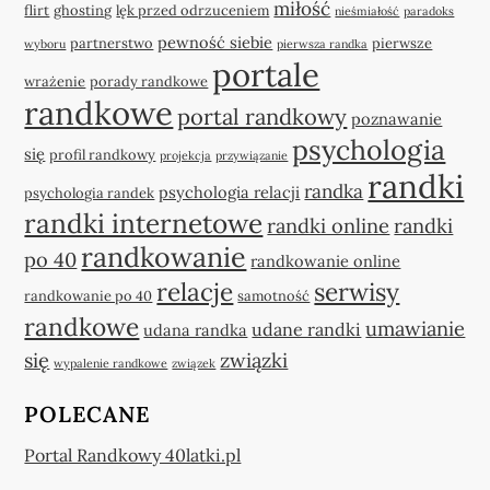
miłość
flirt
ghosting
lęk przed odrzuceniem
nieśmiałość
paradoks
pewność siebie
partnerstwo
pierwsze
wyboru
pierwsza randka
portale
wrażenie
porady randkowe
randkowe
portal randkowy
poznawanie
psychologia
się
profil randkowy
projekcja
przywiązanie
randki
randka
psychologia relacji
psychologia randek
randki internetowe
randki online
randki
randkowanie
po 40
randkowanie online
relacje
serwisy
randkowanie po 40
samotność
randkowe
umawianie
udane randki
udana randka
się
związki
wypalenie randkowe
związek
POLECANE
Portal Randkowy 40latki.pl