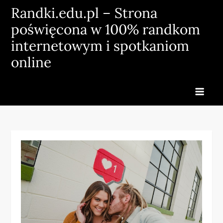
Skip
Randki.edu.pl – Strona
to
poświęcona w 100% randkom
content
internetowym i spotkaniom
online