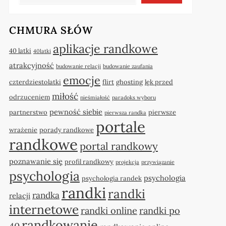
CHMURA SŁÓW
aplikacje randkowe
40 latki
40latki
atrakcyjność
budowanie relacji
budowanie zaufania
emocje
czterdziestolatki
flirt
ghosting
lęk przed
miłość
odrzuceniem
nieśmiałość
paradoks wyboru
pewność siebie
partnerstwo
pierwsze
pierwsza randka
portale
wrażenie
porady randkowe
randkowe
portal randkowy
poznawanie się
profil randkowy
projekcja
przywiązanie
psychologia
psychologia
psychologia randek
randki
randki
randka
relacji
internetowe
randki online
randki po
randkowanie