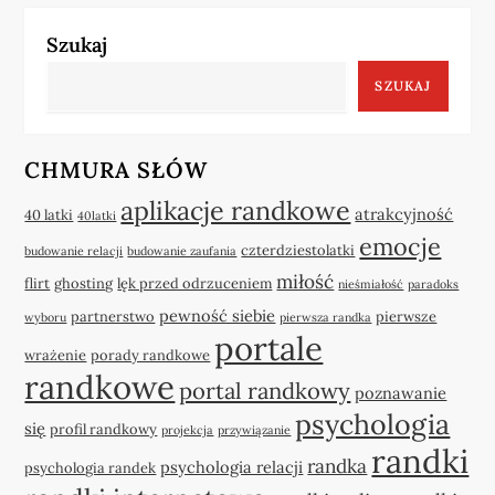
Szukaj
SZUKAJ
CHMURA SŁÓW
aplikacje randkowe
atrakcyjność
40 latki
40latki
emocje
czterdziestolatki
budowanie relacji
budowanie zaufania
miłość
flirt
ghosting
lęk przed odrzuceniem
nieśmiałość
paradoks
pewność siebie
partnerstwo
pierwsze
wyboru
pierwsza randka
portale
wrażenie
porady randkowe
randkowe
portal randkowy
poznawanie
psychologia
się
profil randkowy
projekcja
przywiązanie
randki
randka
psychologia relacji
psychologia randek