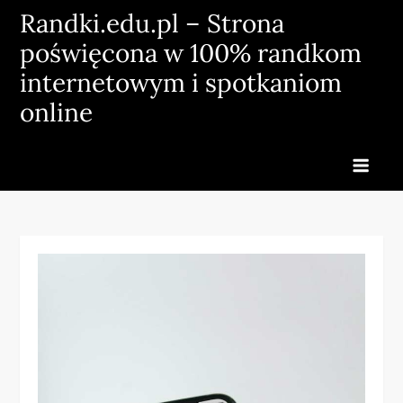
Skip
Randki.edu.pl – Strona
to
poświęcona w 100% randkom
content
internetowym i spotkaniom
online