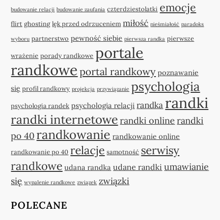
emocje
czterdziestolatki
budowanie relacji
budowanie zaufania
miłość
flirt
ghosting
lęk przed odrzuceniem
nieśmiałość
paradoks
pewność siebie
partnerstwo
pierwsze
wyboru
pierwsza randka
portale
wrażenie
porady randkowe
randkowe
portal randkowy
poznawanie
psychologia
się
profil randkowy
projekcja
przywiązanie
randki
randka
psychologia relacji
psychologia randek
randki internetowe
randki online
randki
randkowanie
po 40
randkowanie online
relacje
serwisy
randkowanie po 40
samotność
randkowe
umawianie
udane randki
udana randka
się
związki
wypalenie randkowe
związek
POLECANE