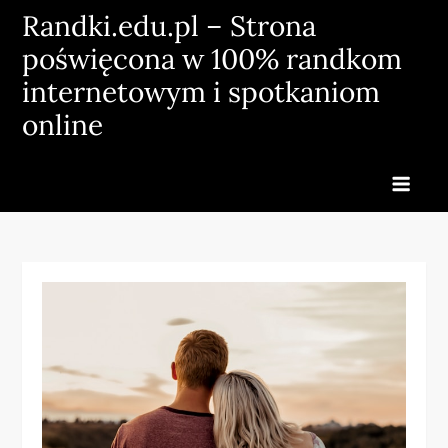
Skip
Randki.edu.pl – Strona
to
poświęcona w 100% randkom
content
internetowym i spotkaniom
online