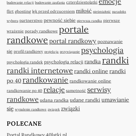
emocje
czterdziestolatki
budowanie relacji
budowanie zaufania
miłość
flirt
ghosting
lęk przed odrzuceniem
nieśmiałość
paradoks
pewność siebie
partnerstwo
pierwsze
wyboru
pierwsza randka
portale
wrażenie
porady randkowe
randkowe
portal randkowy
poznawanie
psychologia
się
profil randkowy
projekcja
przywiązanie
randki
randka
psychologia relacji
psychologia randek
randki internetowe
randki online
randki
randkowanie
po 40
randkowanie online
relacje
serwisy
randkowanie po 40
samotność
randkowe
umawianie
udane randki
udana randka
się
związki
wypalenie randkowe
związek
POLECANE
Portal Randkowy 40latki.pl