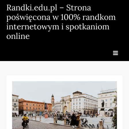
Skip
Randki.edu.pl – Strona
to
poświęcona w 100% randkom
content
internetowym i spotkaniom
online