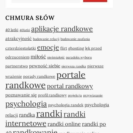
CHMURA SŁÓW
aplikacje randkowe
40 latki
40latki
atrakcyjność
budowanie relacji
budowanie zaufania
emocje
czterdziestolatki
flirt
ghosting
lęk przed
miłość
odrzuceniem
nieśmiałość
paradoks wyboru
pewność siebie
partnerstwo
pierwsze
pierwsza randka
portale
wrażenie
porady randkowe
randkowe
portal randkowy
poznawanie się
profil randkowy
projekcja
przywiązanie
psychologia
psychologia
psychologia randek
randki
randki
randka
relacji
internetowe
randki online
randki po
randkowanie