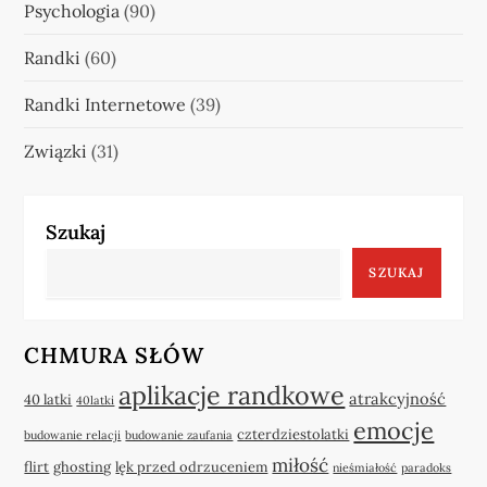
Psychologia
(90)
Randki
(60)
Randki Internetowe
(39)
Związki
(31)
Szukaj
SZUKAJ
CHMURA SŁÓW
aplikacje randkowe
atrakcyjność
40 latki
40latki
emocje
czterdziestolatki
budowanie relacji
budowanie zaufania
miłość
flirt
ghosting
lęk przed odrzuceniem
nieśmiałość
paradoks