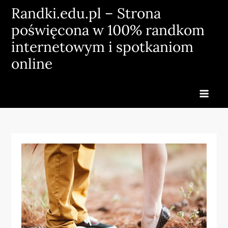
Skip
Randki.edu.pl – Strona
to
poświęcona w 100% randkom
content
internetowym i spotkaniom
online