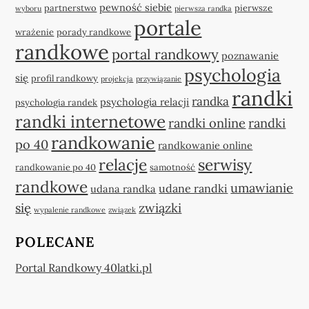
pewność siebie
partnerstwo
pierwsze
wyboru
pierwsza randka
portale
wrażenie
porady randkowe
randkowe
portal randkowy
poznawanie
psychologia
się
profil randkowy
projekcja
przywiązanie
randki
randka
psychologia relacji
psychologia randek
randki internetowe
randki online
randki
randkowanie
po 40
randkowanie online
relacje
serwisy
randkowanie po 40
samotność
randkowe
umawianie
udane randki
udana randka
się
związki
wypalenie randkowe
związek
POLECANE
Portal Randkowy 40latki.pl