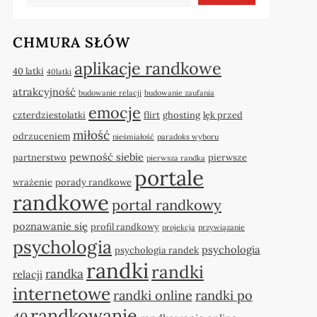
CHMURA SŁÓW
aplikacje randkowe
40 latki
40latki
atrakcyjność
budowanie relacji
budowanie zaufania
emocje
czterdziestolatki
flirt
ghosting
lęk przed
miłość
odrzuceniem
nieśmiałość
paradoks wyboru
pewność siebie
partnerstwo
pierwsze
pierwsza randka
portale
wrażenie
porady randkowe
randkowe
portal randkowy
poznawanie się
profil randkowy
projekcja
przywiązanie
psychologia
psychologia
psychologia randek
randki
randki
randka
relacji
internetowe
randki online
randki po
randkowanie