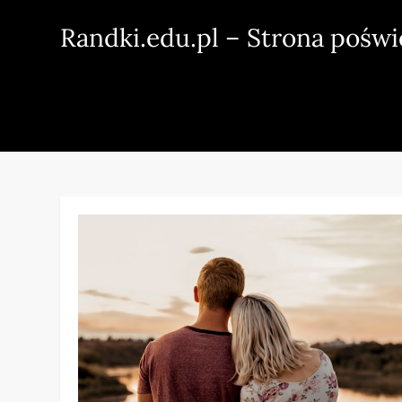
Skip
Randki.edu.pl – Strona pośw
to
content